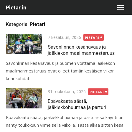
Skip
Pietar.in
to
content
Kategoria:
Pietari
Posted
7 kesäkuun, 2026
PIETARI
on
Savonlinnan kesänavaus ja
jääkiekon maailmanmestaruus
Savonlinnan kesänavaus ja Suomen voittama jääkiekon
maailmanmestaruus ovat olleet tämän kesäisen viikon
kohokohdat.
Posted
31 toukokuun, 2026
PIETARI
on
Epävakaata säätä,
jääkiekkohuumaa ja parturi
Epävakaata säätä, jääkiekkohuumaa ja parturissa käynti on
nähty toukokuun viimeisellä viikolla. Tästä alkaa sitten kesä.