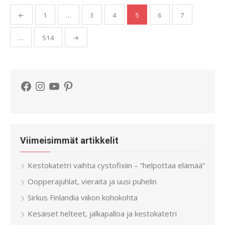
Artikkelien
←
1
…
3
4
5
6
7
sivutus
…
514
→
Facebook
Instagram
YouTube
Pinterest
Viimeisimmät artikkelit
Kestokatetri vaihtui cystofixiin – ”helpottaa elämää”
Oopperajuhlat, vieraita ja uusi puhelin
Sirkus Finlandia viikon kohokohta
Kesäiset helteet, jalkapalloa ja kestokatetri