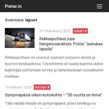
Skip
Pietar.in
to
content
Avainsana:
lapset
Posted
21 toukokuun, 2021
VINKIT
on
Rekkaspottaus jopa
hengenvaarallista: Poliisi: ”puhukaa
lapsille”
Rekkaspottaus on noussut suureen suosioon lasten ja
nuorten keskuudessa. Tavoitteena on saada kuorma-auton
kuljettajia soittamaan torvea ja tämä kuvataan sosiaaliseen
mediaan.
Posted
16 elokuun, 2020
PIETARI
on
Syntymäpäivä viikon kohokohta – ”35-vuotta on ihme”
Tällä viikolla minulla oli syntymäpäivä, joten herkkuja on