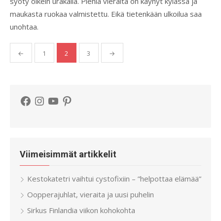
syöty oikein urakalla. Pieniä vieraita on käynyt kylässä ja
maukasta ruokaa valmistettu. Eikä tietenkään ulkoilua saa
unohtaa.
Artikkelien
←
1
2
3
→
sivutus
Facebook
Instagram
YouTube
Pinterest
Viimeisimmät artikkelit
Kestokatetri vaihtui cystofixiin – ”helpottaa elämää”
Oopperajuhlat, vieraita ja uusi puhelin
Sirkus Finlandia viikon kohokohta