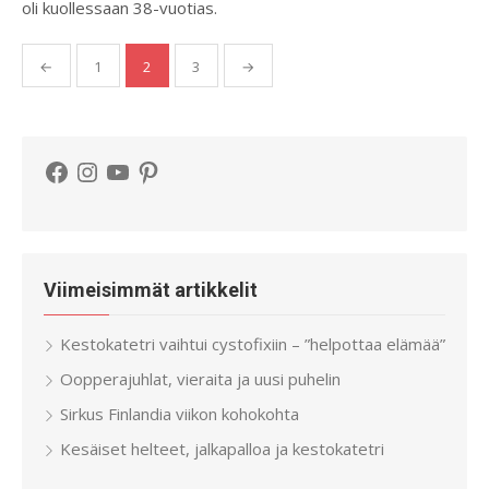
oli kuollessaan 38-vuotias.
Artikkelien
←
1
2
3
→
sivutus
Facebook
Instagram
YouTube
Pinterest
Viimeisimmät artikkelit
Kestokatetri vaihtui cystofixiin – ”helpottaa elämää”
Oopperajuhlat, vieraita ja uusi puhelin
Sirkus Finlandia viikon kohokohta
Kesäiset helteet, jalkapalloa ja kestokatetri