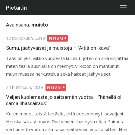
Skip
Pietar.in
to
content
Avainsana:
muisto
Posted
12 toukokuun, 2019
PIETARI
on
Sumu, jäähyväiset ja muistoja – ”Äitiä on ikävä”
Taas on yksi viikko vuodesta kulunut, joten on aika kirjoittaa
miten täällä suunnalla on mennyt. Viikkoon on mahtunut
muun muassa herkuttelua sekä haikeat jäähyväiset.
Posted
24 huhtikuun, 2019
PIETARI
on
Veljen kuolemasta jo seitsemän vuotta – ”hänellä oli
sama lihassairaus”
Kuten monet teistä tietävät, että edesmennyt isoveljeni
Henkka sairasti myös Duchennen lihasdystrofiaa. Sairaus
vei hänestä voiton aika tasan seitsemän vuotta sitten. Hän