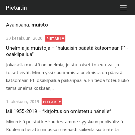
Skip
Pietar.in
to
content
Avainsana:
muisto
Posted
30 kesäkuun, 2020
PIETARI
on
Unelmia ja muistoja – ”haluaisin päästä katsomaan F1-
osakilpailua”
Jokaisella meistä on unelmia, joista toiset toteutuvat ja
toiset eivät. Minun yksi suurimmista unelmista on päästä
katsomaan F1-osakilpailua paikanpäällä. En tiedä toteutuuko
tämä unelma koskaan,...
Posted
1 lokakuun, 2019
PIETARI
on
Isä 1955-2019 – ”kirjoitus on omistettu hänelle”
Minun isä poistui keskuudestamme syyskuun puolivälissä.
Kuolema herätti minussa runsaasti kaikenlaisia tunteita