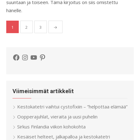
suuntaan ja toiseen. Tämä kirjoitus on siis omistettu
hänelle.
Artikkelien
1
2
3
→
sivutus
Facebook
Instagram
YouTube
Pinterest
Viimeisimmät artikkelit
Kestokatetri vaihtui cystofixiin – ”helpottaa elämää”
Oopperajuhlat, vieraita ja uusi puhelin
Sirkus Finlandia viikon kohokohta
Kesäiset helteet, jalkapalloa ja kestokatetri