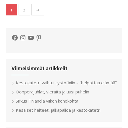
Artikkelien
1
2
→
sivutus
Facebook
Instagram
YouTube
Pinterest
Viimeisimmät artikkelit
Kestokatetri vaihtui cystofixiin – ”helpottaa elämää”
Oopperajuhlat, vieraita ja uusi puhelin
Sirkus Finlandia viikon kohokohta
Kesäiset helteet, jalkapalloa ja kestokatetri