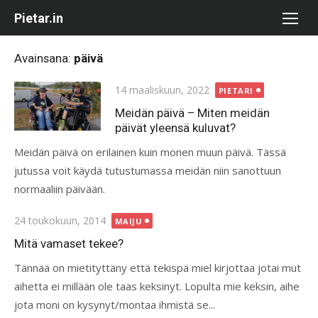
Skip
Pietar.in
to
content
Avainsana:
päivä
Posted
14 maaliskuun, 2022
PIETARI
on
Meidän päivä – Miten meidän
päivät yleensä kuluvat?
Meidän päivä on erilainen kuin monen muun päivä. Tässä
jutussa voit käydä tutustumassa meidän niin sanottuun
normaaliin päivään.
Posted
24 toukokuun, 2014
MAIJU
on
Mitä vamaset tekee?
Tännää on mietityttäny että tekispä miel kirjottaa jotai mut
aihetta ei millään ole taas keksinyt. Lopulta mie keksin, aihe
jota moni on kysynyt/montaa ihmistä se...