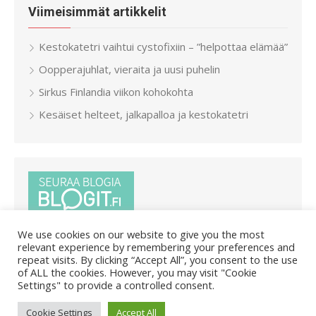
Viimeisimmät artikkelit
Kestokatetri vaihtui cystofixiin – ”helpottaa elämää”
Oopperajuhlat, vieraita ja uusi puhelin
Sirkus Finlandia viikon kohokohta
Kesäiset helteet, jalkapalloa ja kestokatetri
We use cookies on our website to give you the most
relevant experience by remembering your preferences and
repeat visits. By clicking “Accept All”, you consent to the use
of ALL the cookies. However, you may visit "Cookie
Settings" to provide a controlled consent.
© 2026 Pietar.in
/
Powered by WordPress
/
Theme by Design
Cookie Settings
Accept All