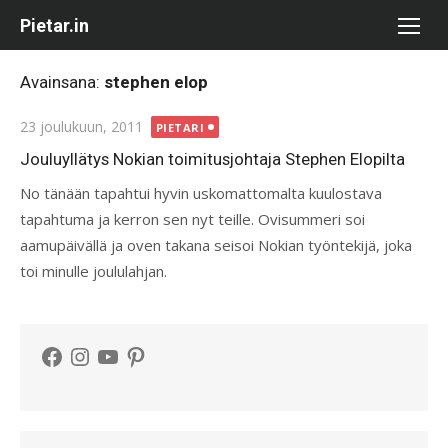
Skip
Pietar.in
to
content
Avainsana:
stephen elop
Posted
23 joulukuun, 2011
PIETARI
on
Jouluyllätys Nokian toimitusjohtaja Stephen Elopilta
No tänään tapahtui hyvin uskomattomalta kuulostava
tapahtuma ja kerron sen nyt teille. Ovisummeri soi
aamupäivällä ja oven takana seisoi Nokian työntekijä, joka
toi minulle joululahjan.
Facebook
Instagram
YouTube
Pinterest