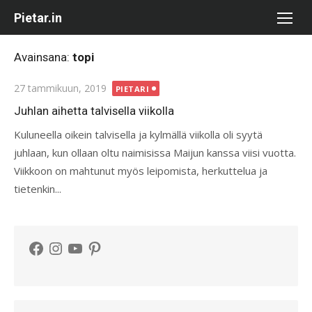
Skip
Pietar.in
to
content
Avainsana:
topi
Posted
27 tammikuun, 2019
PIETARI
on
Juhlan aihetta talvisella viikolla
Kuluneella oikein talvisella ja kylmällä viikolla oli syytä
juhlaan, kun ollaan oltu naimisissa Maijun kanssa viisi vuotta.
Viikkoon on mahtunut myös leipomista, herkuttelua ja
tietenkin...
Facebook
Instagram
YouTube
Pinterest