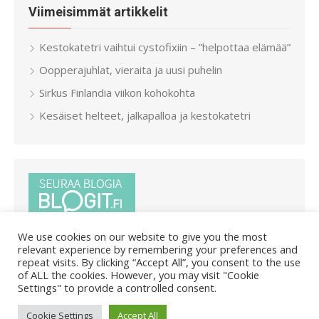
Viimeisimmät artikkelit
Kestokatetri vaihtui cystofixiin – ”helpottaa elämää”
Oopperajuhlat, vieraita ja uusi puhelin
Sirkus Finlandia viikon kohokohta
Kesäiset helteet, jalkapalloa ja kestokatetri
We use cookies on our website to give you the most
relevant experience by remembering your preferences and
repeat visits. By clicking “Accept All”, you consent to the use
of ALL the cookies. However, you may visit "Cookie
Settings" to provide a controlled consent.
© 2026 Pietar.in
/
Powered by WordPress
/
Theme by Design
Cookie Settings
Accept All