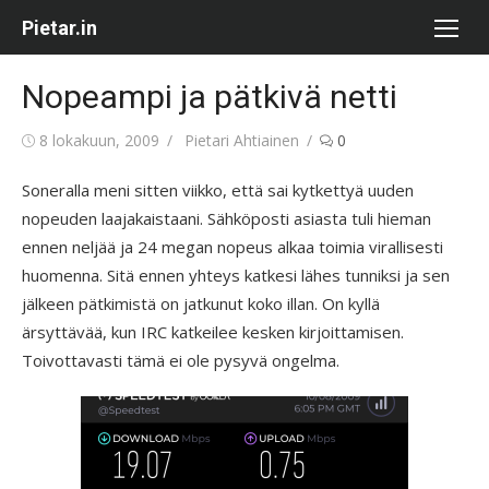
Skip
Pietar.in
to
content
Nopeampi ja pätkivä netti
Posted
Author
8 lokakuun, 2009
Pietari Ahtiainen
0
on
Soneralla meni sitten viikko, että sai kytkettyä uuden
nopeuden laajakaistaani. Sähköposti asiasta tuli hieman
ennen neljää ja 24 megan nopeus alkaa toimia virallisesti
huomenna. Sitä ennen yhteys katkesi lähes tunniksi ja sen
jälkeen pätkimistä on jatkunut koko illan. On kyllä
ärsyttävää, kun IRC katkeilee kesken kirjoittamisen.
Toivottavasti tämä ei ole pysyvä ongelma.