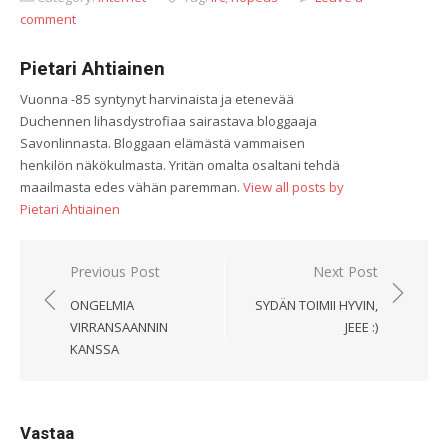
comment
Pietari Ahtiainen
Vuonna -85 syntynyt harvinaista ja etenevää
Duchennen lihasdystrofiaa sairastava bloggaaja
Savonlinnasta. Bloggaan elämästä vammaisen
henkilön näkökulmasta. Yritän omalta osaltani tehdä
maailmasta edes vähän paremman.
View all posts by
Pietari Ahtiainen
Artikkelien
Previous Post
Next Post
selaus
ONGELMIA
SYDÄN TOIMII HYVIN,
VIRRANSAANNIN
JEEE :)
KANSSA
Vastaa