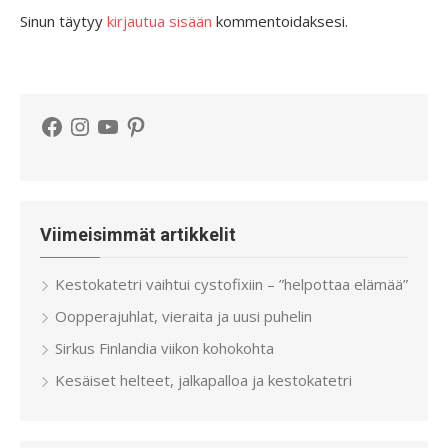
Sinun täytyy
kirjautua sisään
kommentoidaksesi.
Facebook
Instagram
YouTube
Pinterest
Viimeisimmät artikkelit
Kestokatetri vaihtui cystofixiin – ”helpottaa elämää”
Oopperajuhlat, vieraita ja uusi puhelin
Sirkus Finlandia viikon kohokohta
Kesäiset helteet, jalkapalloa ja kestokatetri