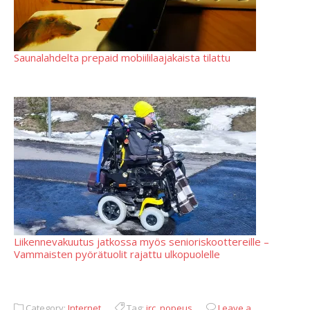
Saunalahdelta prepaid mobiililaajakaista tilattu
Liikennevakuutus jatkossa myös senioriskoottereille –
Vammaisten pyörätuolit rajattu ulkopuolelle
Category:
Internet
Tag:
irc
,
nopeus
Leave a