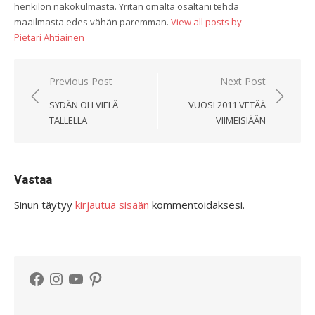
henkilön näkökulmasta. Yritän omalta osaltani tehdä
maailmasta edes vähän paremman.
View all posts by
Pietari Ahtiainen
Artikkelien
Previous Post
Next Post
selaus
SYDÄN OLI VIELÄ
VUOSI 2011 VETÄÄ
TALLELLA
VIIMEISIÄÄN
Vastaa
Sinun täytyy
kirjautua sisään
kommentoidaksesi.
Facebook
Instagram
YouTube
Pinterest