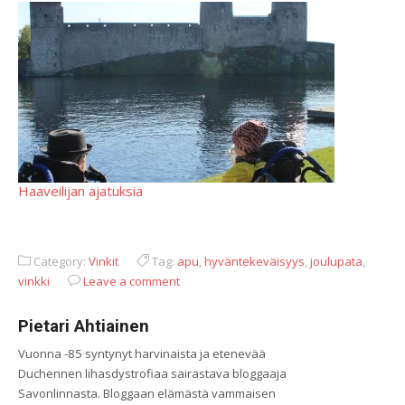
Haaveilijan ajatuksia
Category:
Vinkit
Tag:
apu
,
hyväntekeväisyys
,
joulupata
,
vinkki
Leave a comment
Pietari Ahtiainen
Vuonna -85 syntynyt harvinaista ja etenevää
Duchennen lihasdystrofiaa sairastava bloggaaja
Savonlinnasta. Bloggaan elämästä vammaisen