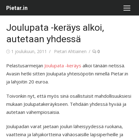
Skip
Pietar.in
to
content
Joulupata -keräys alkoi,
autetaan yhdessä
Posted
Author
1 joulukuun, 2011
Pietari Ahtiainen
0
on
Pelastusarmeijan
Joulupata -keräys
alkoi tänään netissä.
Avasin hetki sitten Joulupata yhteisöpotin nimellä Pietar.in
ja lahjoitin 20 euroa.
Toivonkin nyt, että myös sinä osallistuisit mahdollisuuksiesi
mukaan Joulupatakeräykseen. Tehdään yhdessä hyvää ja
autetaan vähempiosaisia.
Joulupadan varat jaetaan joulun läheisyydessä ruokana,
vaatteina ja lahjakortteina vähäosaisille lapsiperheille ja