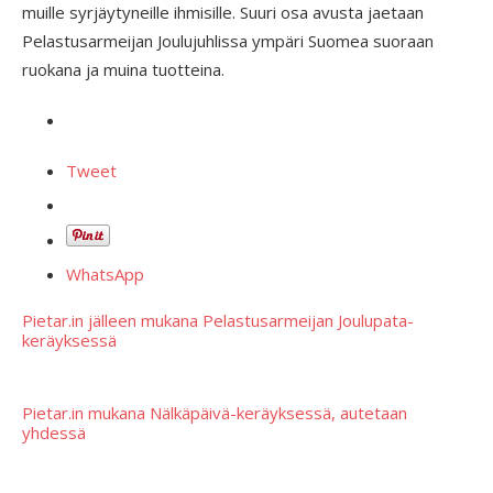
muille syrjäytyneille ihmisille. Suuri osa avusta jaetaan
Pelastusarmeijan Joulujuhlissa ympäri Suomea suoraan
ruokana ja muina tuotteina.
Tweet
WhatsApp
Pietar.in jälleen mukana Pelastusarmeijan Joulupata-
keräyksessä
Pietar.in mukana Nälkäpäivä-keräyksessä, autetaan
yhdessä