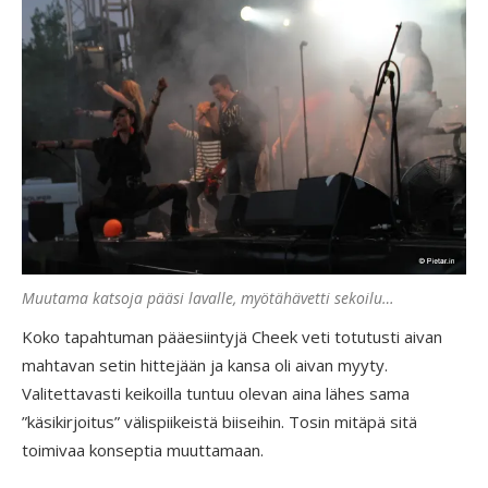
Muutama katsoja pääsi lavalle, myötähävetti sekoilu…
Koko tapahtuman pääesiintyjä Cheek veti totutusti aivan
mahtavan setin hittejään ja kansa oli aivan myyty.
Valitettavasti keikoilla tuntuu olevan aina lähes sama
”käsikirjoitus” välispiikeistä biiseihin. Tosin mitäpä sitä
toimivaa konseptia muuttamaan.