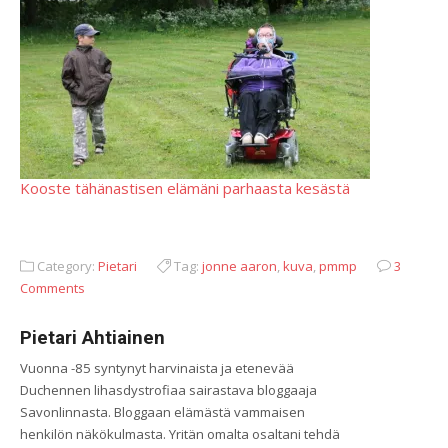
Kooste tähänastisen elämäni parhaasta kesästä
Category:
Pietari
Tag:
jonne aaron
,
kuva
,
pmmp
3
Comments
Pietari Ahtiainen
Vuonna -85 syntynyt harvinaista ja etenevää
Duchennen lihasdystrofiaa sairastava bloggaaja
Savonlinnasta. Bloggaan elämästä vammaisen
henkilön näkökulmasta. Yritän omalta osaltani tehdä