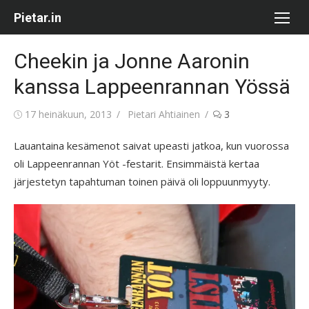
Skip
Pietar.in
to
content
Cheekin ja Jonne Aaronin
kanssa Lappeenrannan Yössä
Posted
Author
17 heinäkuun, 2013
Pietari Ahtiainen
3
on
Lauantaina kesämenot saivat upeasti jatkoa, kun vuorossa
oli Lappeenrannan Yöt -festarit. Ensimmäistä kertaa
järjestetyn tapahtuman toinen päivä oli loppuunmyyty.