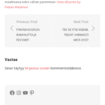
maailmasta edes vähän paremman.
View all posts by
Pietari Ahtiainen
Artikkelien
Previous Post
Next Post
selaus
PÄIVÄN KUVISSA
TEE SE ITSE KEBAB,
RAKKAUTTA JA
TIEDÄT VARMASTI
FESTARIT
MITÄ SYÖT
Vastaa
Sinun täytyy
kirjautua sisään
kommentoidaksesi.
Facebook
Instagram
YouTube
Pinterest