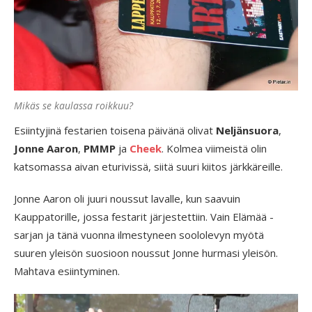
Mikäs se kaulassa roikkuu?
Esiintyjinä festarien toisena päivänä olivat
Neljänsuora
,
Jonne Aaron
,
PMMP
ja
Cheek
. Kolmea viimeistä olin
katsomassa aivan eturivissä, siitä suuri kiitos järkkäreille.
Jonne Aaron oli juuri noussut lavalle, kun saavuin
Kauppatorille, jossa festarit järjestettiin. Vain Elämää -
sarjan ja tänä vuonna ilmestyneen soololevyn myötä
suuren yleisön suosioon noussut Jonne hurmasi yleisön.
Mahtava esiintyminen.