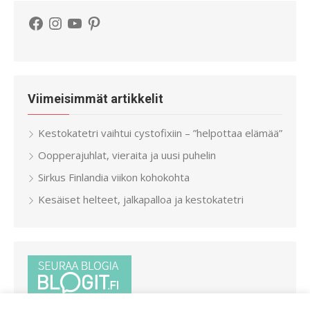
Facebook
Instagram
YouTube
Pinterest
Viimeisimmät artikkelit
Kestokatetri vaihtui cystofixiin – ”helpottaa elämää”
Oopperajuhlat, vieraita ja uusi puhelin
Sirkus Finlandia viikon kohokohta
Kesäiset helteet, jalkapalloa ja kestokatetri