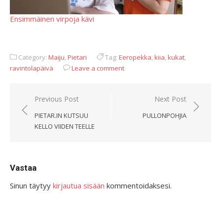
Ensimmäinen virpoja kävi
Category:
Maiju
,
Pietari
Tag:
Eeropekka
,
kiia
,
kukat
,
ravintolapäivä
Leave a comment
Artikkelien
Previous Post
Next Post
selaus
PIETAR.IN KUTSUU
PULLONPOHJIA
KELLO VIIDEN TEELLE
Vastaa
Sinun täytyy
kirjautua sisään
kommentoidaksesi.