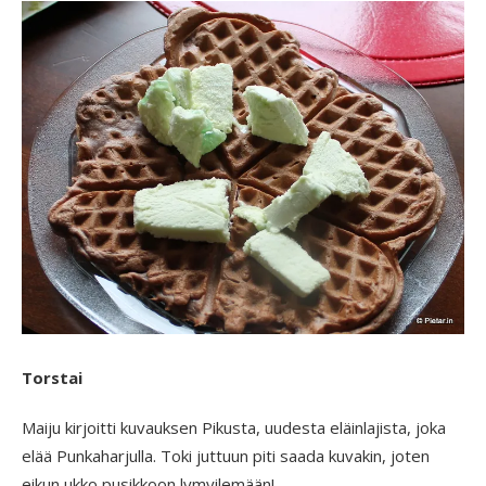
Torstai
Maiju kirjoitti kuvauksen Pikusta, uudesta eläinlajista, joka
elää Punkaharjulla. Toki juttuun piti saada kuvakin, joten
eikun ukko pusikkoon lymyilemään!