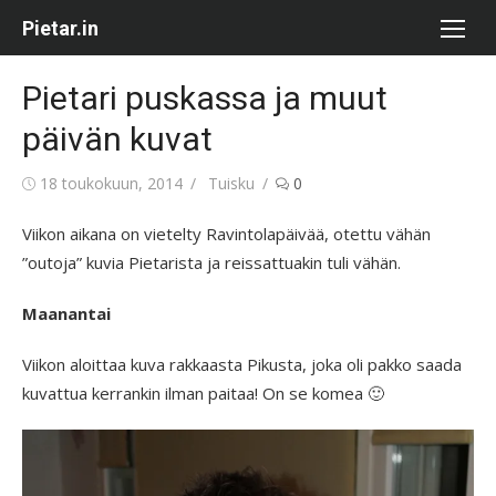
Skip
Pietar.in
to
content
Pietari puskassa ja muut
päivän kuvat
Posted
Author
18 toukokuun, 2014
Tuisku
0
on
Viikon aikana on vietelty Ravintolapäivää, otettu vähän
”outoja” kuvia Pietarista ja reissattuakin tuli vähän.
Maanantai
Viikon aloittaa kuva rakkaasta Pikusta, joka oli pakko saada
kuvattua kerrankin ilman paitaa! On se komea 🙂