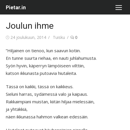
Skip
Pietar.in
to
content
Joulun ihme
Posted
Author
24 joulukuun, 2014
Tuisku
0
on
”Hiljainen on tienoo, kun saavun kotiin.
En tunne suurta riehaa, en nauti juhlahumusta.
Syön hyvin, käperryn lämpöiseen vilttiin,
katson ikkunasta putoavia hiutaleita.
Tässä on kaikki, tässä on kaikkeus.
Sieluni harras, sydämessä valo ja kaipaus.
Rakkaimpiani muistan, kiitän hiljaa mielessäin,
ja yhtäkkiä,
näen ikkunassa hahmon valkean edessäin.