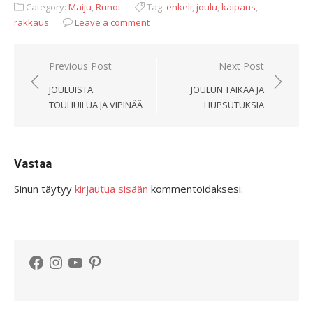
Category:
Maiju
,
Runot
Tag:
enkeli
,
joulu
,
kaipaus
,
rakkaus
Leave a comment
Artikkelien
Previous Post
Next Post
selaus
JOULUISTA
JOULUN TAIKAA JA
TOUHUILUA JA VIPINÄÄ
HUPSUTUKSIA
Vastaa
Sinun täytyy
kirjautua sisään
kommentoidaksesi.
Facebook
Instagram
YouTube
Pinterest