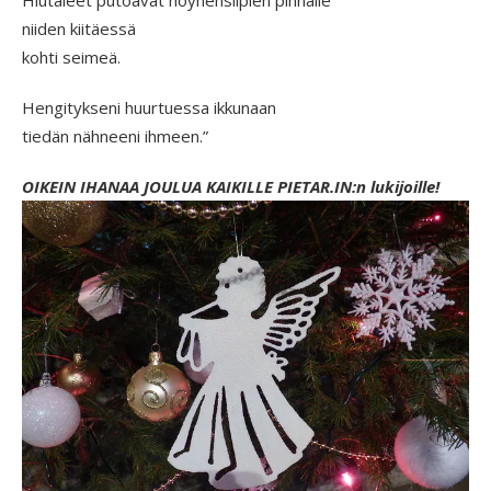
Hiutaleet putoavat höyhensiipien pinnalle
niiden kiitäessä
kohti seimeä.
Hengitykseni huurtuessa ikkunaan
tiedän nähneeni ihmeen.”
OIKEIN IHANAA JOULUA KAIKILLE PIETAR.IN:n lukijoille!