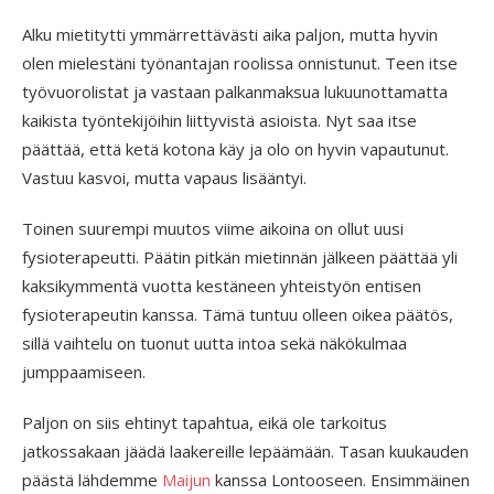
Alku mietitytti ymmärrettävästi aika paljon, mutta hyvin
olen mielestäni työnantajan roolissa onnistunut. Teen itse
työvuorolistat ja vastaan palkanmaksua lukuunottamatta
kaikista työntekijöihin liittyvistä asioista. Nyt saa itse
päättää, että ketä kotona käy ja olo on hyvin vapautunut.
Vastuu kasvoi, mutta vapaus lisääntyi.
Toinen suurempi muutos viime aikoina on ollut uusi
fysioterapeutti. Päätin pitkän mietinnän jälkeen päättää yli
kaksikymmentä vuotta kestäneen yhteistyön entisen
fysioterapeutin kanssa. Tämä tuntuu olleen oikea päätös,
sillä vaihtelu on tuonut uutta intoa sekä näkökulmaa
jumppaamiseen.
Paljon on siis ehtinyt tapahtua, eikä ole tarkoitus
jatkossakaan jäädä laakereille lepäämään. Tasan kuukauden
päästä lähdemme
Maijun
kanssa Lontooseen. Ensimmäinen