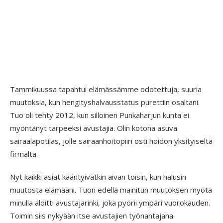
Tammikuussa tapahtui elämässämme odotettuja, suuria
muutoksia, kun hengityshalvausstatus purettiin osaltani.
Tuo oli tehty 2012, kun silloinen Punkaharjun kunta ei
myöntänyt tarpeeksi avustajia. Olin kotona asuva
sairaalapotilas, jolle sairaanhoitopiiri osti hoidon yksityiseltä
firmalta.
Nyt kaikki asiat kääntyivätkin aivan toisin, kun halusin
muutosta elämääni. Tuon edellä mainitun muutoksen myötä
minulla aloitti avustajarinki, joka pyörii ympäri vuorokauden.
Toimin siis nykyään itse avustajien työnantajana.