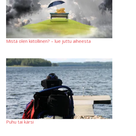
Mistä olen kiitollinen? – lue juttu aiheesta
Puhu tai kärsi