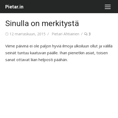
Skip
Pietar.in
to
content
Sinulla on merkitystä
Posted
Author
12 marraskuun, 2015
Pietari Ahtiainen
3
on
Viime päivinä ei ole paljon hyviä ilmoja ulkoiluun ollut ja välillä
seinät tuntuu kaatuvan päälle. Ihan pienetkin asiat, toisen
sanat ottavat liian helposti päähän.