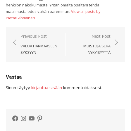
henkilön näkökulmasta. Yritän omalta osaltani tehdä
maailmasta edes vähän paremman.
View all posts by
Pietari Ahtiainen
Artikkelien
Previous Post
Next Post
selaus
VALOA HARMAASEEN
MUISTOJA SEKÄ
SYKSYYN
NYKYISYYTTÄ
Vastaa
Sinun täytyy
kirjautua sisään
kommentoidaksesi.
Facebook
Instagram
YouTube
Pinterest