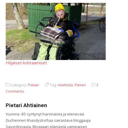
Hiljaiset kohtaamiset
Category:
Pietari
Tag:
mietteitä
,
Pietari
3
Comments
Pietari Ahtiainen
Vuonna -85 syntynyt harvinaista ja etenevää
Duchennen lihasdystrofiaa sairastava bloggaaja
Savonlinnasta. Bloggaan elämästä vammaisen