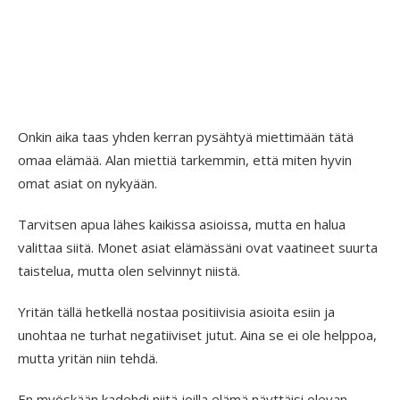
Onkin aika taas yhden kerran pysähtyä miettimään tätä
omaa elämää. Alan miettiä tarkemmin, että miten hyvin
omat asiat on nykyään.
Tarvitsen apua lähes kaikissa asioissa, mutta en halua
valittaa siitä. Monet asiat elämässäni ovat vaatineet suurta
taistelua, mutta olen selvinnyt niistä.
Yritän tällä hetkellä nostaa positiivisia asioita esiin ja
unohtaa ne turhat negatiiviset jutut. Aina se ei ole helppoa,
mutta yritän niin tehdä.
En myöskään kadehdi niitä joilla elämä näyttäisi olevan