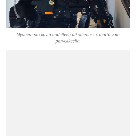
Myöhemmin kävin uudelleen ulkoilemassa, mutta vain
parvekkeella.