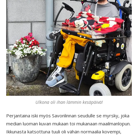
Ulkona oli ihan lämmin kesäpäivä!
Perjantaina iski myös Savonlinnan seudulle se myrsky, joka
median luoman kuvan mukaan toi mukanaan maailmanlopun.
Ikkunasta katsottuna tuuli oli vähän normaalia kovempi,