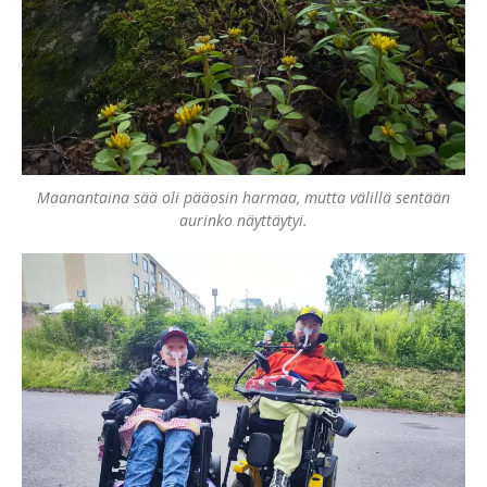
Maanantaina sää oli pääosin harmaa, mutta välillä sentään
aurinko näyttäytyi.