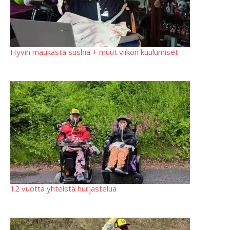
Hyvin maukasta sushia + muut viikon kuulumiset
12 vuotta yhteistä hurjastelua