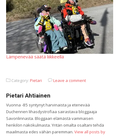
Lämpenevää säätä liikkeellä
Category:
Pietari
Leave a comment
Pietari Ahtiainen
Vuonna -85 syntynyt harvinaista ja etenevää
Duchennen lihasdystrofiaa sairastava bloggaaja
Savonlinnasta. Bloggaan elämästä vammaisen
henkilön näkökulmasta. Yritän omalta osaltani tehdä
maailmasta edes vähän paremman.
View all posts by