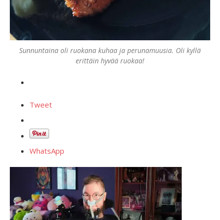
Sunnuntaina oli ruokana kuhaa ja perunamuusia. Oli kyllä
erittäin hyvää ruokaa!
Tweet
WhatsApp