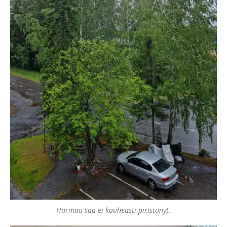
Harmaa sää ei kauheasti piristänyt.