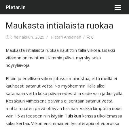
Skip
Pietar.in
to
content
Maukasta intialaista ruokaa
Posted
Author
6 heinäkuun, 2025
Pietari Ahtiainen
0
on
Maukasta intialaista ruokaa nautittiin tällä viikolla. Lisäksi
viikkoon on mahtunut lämmin päivä, myrsky sekä
höyrylaivoja.
Ehdin jo edellisen viikon jutussa mainostaa, että meillä ei
kauheasti satanut vettä. No myöhemmin illalla alkoi
satamaan vettä koko päivän edestä ja sade vain jatkui yöllä.
Kesäkuun viimeisenä päivänä ei sentään satanut vettä,
mutta muuten päivä oli hyvin harmaa. Vaikka lämpötila nousi
vain 15 asteeseen niin käytiin
Tuiskun
kanssa ulkoilemassa
kaksi kertaa. Viikon ensimmäinen fysioterapia oli vuorossa