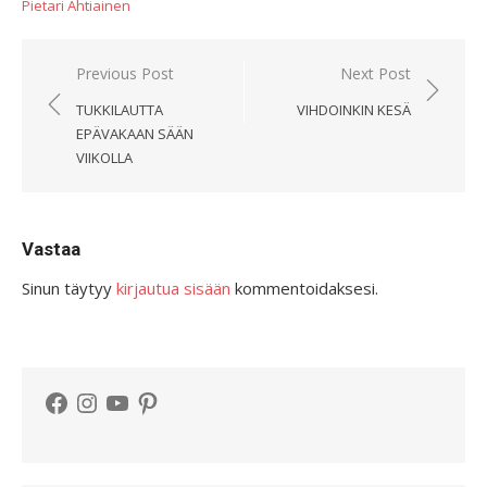
Pietari Ahtiainen
Artikkelien
Previous Post
Next Post
selaus
TUKKILAUTTA
VIHDOINKIN KESÄ
EPÄVAKAAN SÄÄN
VIIKOLLA
Vastaa
Sinun täytyy
kirjautua sisään
kommentoidaksesi.
Facebook
Instagram
YouTube
Pinterest