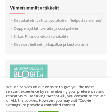
Viimeisimmät artikkelit
Kestokatetri vaihtui cystofixiin – ”helpottaa elämää”
Oopperajuhlat, vieraita ja uusi puhelin
Sirkus Finlandia viikon kohokohta
Kesäiset helteet, jalkapalloa ja kestokatetri
We use cookies on our website to give you the most
relevant experience by remembering your preferences and
repeat visits. By clicking “Accept All”, you consent to the use
of ALL the cookies. However, you may visit "Cookie
Settings" to provide a controlled consent.
© 2026 Pietar.in
/
Powered by WordPress
/
Theme by Design