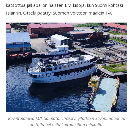
katsottua jalkapallon naisten EM-kisoja, kun Suomi kohtasi
Islannin. Ottelu päättyi Suomen voittoon maalein 1-0.
Ravintolalaiva M/S Saimatar ilmestyi yllättäen Savonlinnaan ja
on tällä hetkellä Laitaatsillan telakalla.