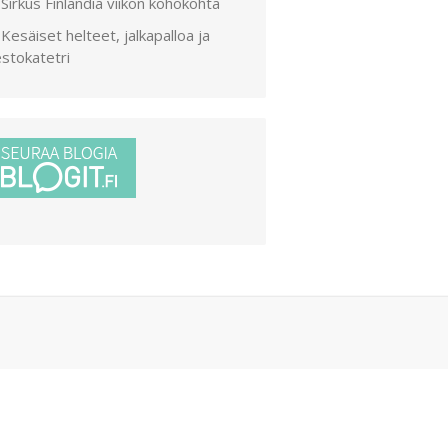
Sirkus Finlandia viikon kohokohta
Kesäiset helteet, jalkapalloa ja
stokatetri