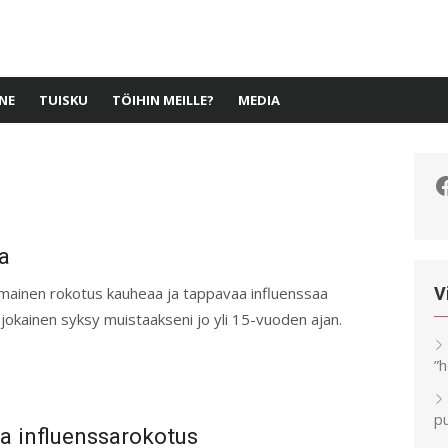
NE
TUISKU
TÖIHIN MEILLE?
MEDIA
F
a
ilmainen rokotus kauheaa ja tappavaa influenssaa
V
jokainen syksy muistaakseni jo yli 15-vuoden ajan.
”
pu
a influenssarokotus