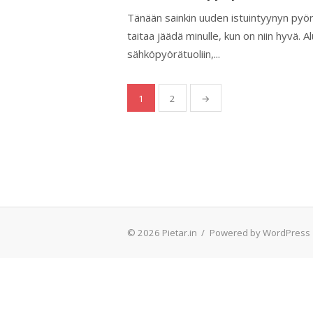
Tänään sainkin uuden istuintyynyn pyör
taitaa jäädä minulle, kun on niin hyvä. A
sähköpyörätuoliin,...
Artikkelien
1
2
→
sivutus
© 2026 Pietar.in
/
Powered by WordPress