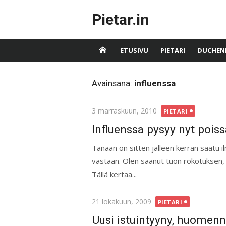
Skip
Pietar.in
to
content
ETUSIVU
PIETARI
DUCHEN
Avainsana:
influenssa
Posted
3 marraskuun, 2010
PIETARI
on
Influenssa pysyy nyt poiss
Tänään on sitten jälleen kerran saatu 
vastaan. Olen saanut tuon rokotuksen, 
Tällä kertaa...
Posted
21 lokakuun, 2009
PIETARI
on
Uusi istuintyyny, huomenn