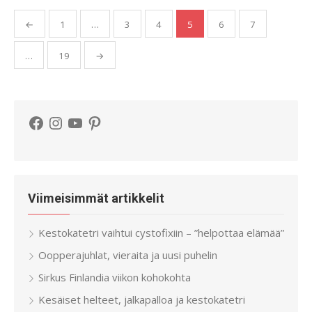
Artikkelien
←
1
…
3
4
5
6
7
sivutus
…
19
→
Facebook
Instagram
YouTube
Pinterest
Viimeisimmät artikkelit
Kestokatetri vaihtui cystofixiin – ”helpottaa elämää”
Oopperajuhlat, vieraita ja uusi puhelin
Sirkus Finlandia viikon kohokohta
Kesäiset helteet, jalkapalloa ja kestokatetri