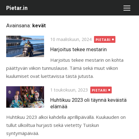
Skip
Pietar.in
to
content
Avainsana:
kevät
Posted
10 maaliskuun, 2024
PIETARI
on
Harjoitus tekee mestarin
Harjoitus tekee mestarin on kohta
päättyvän viikon tunnuslause. Tämä sekä muut viikon
kuulumiset ovat luettavissa tästä jutusta.
Posted
1 toukokuun, 2023
PIETARI
on
Huhtikuu 2023 oli täynnä keväistä
elämää
Huhtikuu 2023 alkoi kahdella aprillipäivällä. Kuukauden on
tullut ulkoiltua hurjasti sekä vietetty Tuiskun
syntymäpäivää.