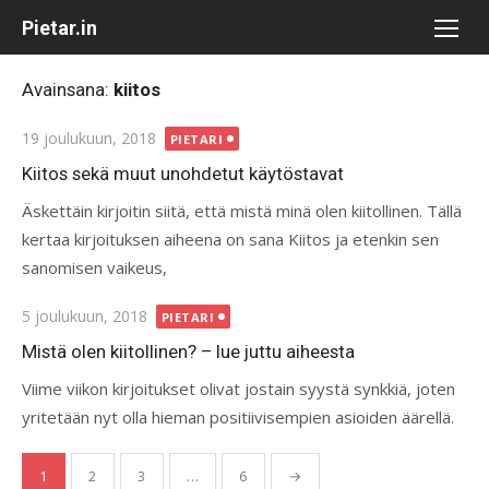
Skip
Pietar.in
to
content
Avainsana:
kiitos
Posted
19 joulukuun, 2018
PIETARI
on
Kiitos sekä muut unohdetut käytöstavat
Äskettäin kirjoitin siitä, että mistä minä olen kiitollinen. Tällä
kertaa kirjoituksen aiheena on sana Kiitos ja etenkin sen
sanomisen vaikeus,
Posted
5 joulukuun, 2018
PIETARI
on
Mistä olen kiitollinen? – lue juttu aiheesta
Viime viikon kirjoitukset olivat jostain syystä synkkiä, joten
yritetään nyt olla hieman positiivisempien asioiden äärellä.
Artikkelien
1
2
3
…
6
→