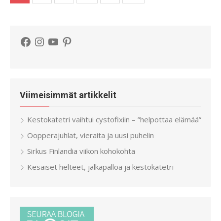
sivutus
Facebook
Instagram
YouTube
Pinterest
Viimeisimmät artikkelit
Kestokatetri vaihtui cystofixiin – ”helpottaa elämää”
Oopperajuhlat, vieraita ja uusi puhelin
Sirkus Finlandia viikon kohokohta
Kesäiset helteet, jalkapalloa ja kestokatetri