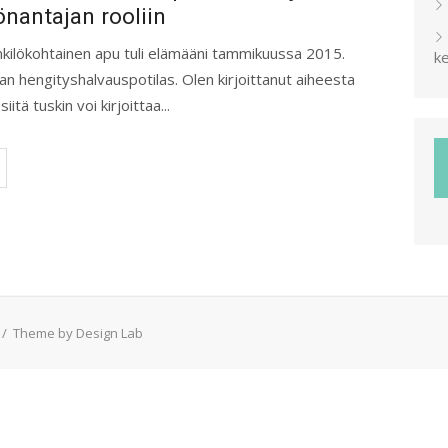
önantajan rooliin
kilökohtainen apu tuli elämääni tammikuussa 2015.
ke
n hengityshalvauspotilas. Olen kirjoittanut aiheesta
tä tuskin voi kirjoittaa...
/
Theme by Design Lab