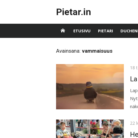
Skip
Pietar.in
to
content
ETUSIVU
PIETARI
DUCHEN
Avainsana:
vammaisuus
Pos
18 
on
La
Lap
Nyt
näk
Pos
22 
on
He