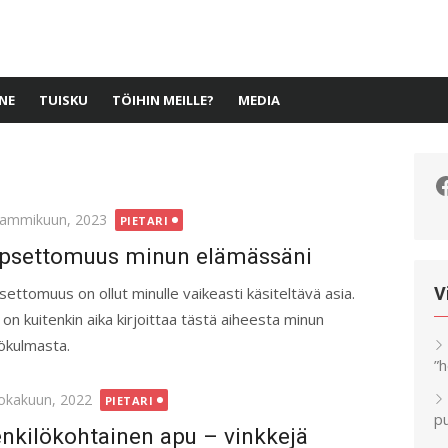
NE
TUISKU
TÖIHIN MEILLE?
MEDIA
F
ted
tammikuun, 2023
PIETARI
psettomuus minun elämässäni
settomuus on ollut minulle vaikeasti käsiteltävä asia.
V
 on kuitenkin aika kirjoittaa tästä aiheesta minun
ökulmasta.
”
ted
lokakuun, 2022
PIETARI
pu
nkilökohtainen apu – vinkkejä