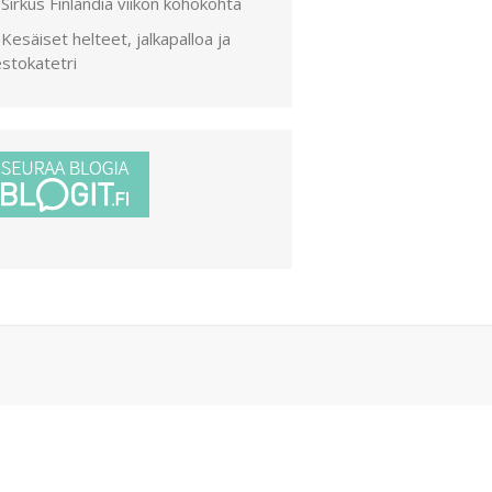
Sirkus Finlandia viikon kohokohta
Kesäiset helteet, jalkapalloa ja
stokatetri