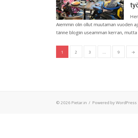
ty
Hen
Aiemmin olin ollut muutaman vuoden aja
tänne blogiin useamman kerran, mutta sii
Artikkelien
1
2
3
…
9
→
sivutus
© 2026 Pietar.in
/
Powered by WordPress