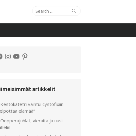
Search
Search
for:
acebook
Instagram
YouTube
Pinterest
iimeisimmät artikkelit
Kestokatetri vaihtui cystofixiin –
helpottaa elämää”
Oopperajuhlat, vieraita ja uusi
helin