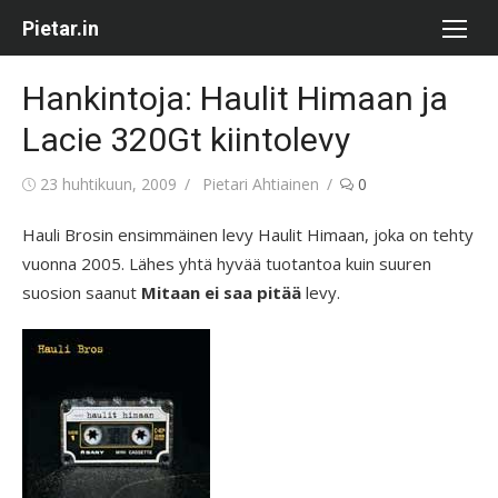
Skip
Pietar.in
to
content
Hankintoja: Haulit Himaan ja
Lacie 320Gt kiintolevy
Posted
Author
23 huhtikuun, 2009
Pietari Ahtiainen
0
on
Hauli Brosin ensimmäinen levy Haulit Himaan, joka on tehty
vuonna 2005. Lähes yhtä hyvää tuotantoa kuin suuren
suosion saanut
Mitaan ei saa pitää
levy.