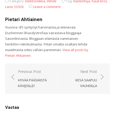
Category:
Elektroniikka
,
Viihde
Tag:
Hankintoja
,
hauli bros
,
Lacie 320Gt
Leave a comment
Pietari Ahtiainen
Vuonna -85 syntynyt harvinaista ja etenevää
Duchennen lihasdystrofiaa sairastava bloggaaja
Savonlinnasta. Bloggaan elämästä vammaisen
henkilön näkökulmasta. Yritän omalta osaltani tehdä
maailmasta edes vähän paremman.
View all posts by
Pietari Ahtiainen
Artikkelien
Previous Post
Next Post
selaus
HYVÄÄ PÄÄSIÄISTÄ
KESÄ SAAPUU
KÄVIJÖILLE!
VAUHDILLA
Vastaa