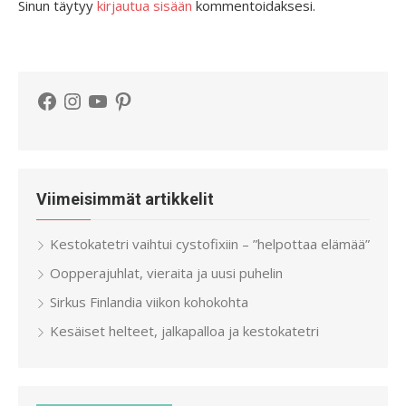
Sinun täytyy
kirjautua sisään
kommentoidaksesi.
Facebook
Instagram
YouTube
Pinterest
Viimeisimmät artikkelit
Kestokatetri vaihtui cystofixiin – ”helpottaa elämää”
Oopperajuhlat, vieraita ja uusi puhelin
Sirkus Finlandia viikon kohokohta
Kesäiset helteet, jalkapalloa ja kestokatetri