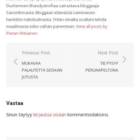
Duchennen lihasdystrofiaa sairastava bloggaaja
Savonlinnasta. Bloggaan elämästä vammaisen
henkilön näkökulmasta. Yritän omalta osaltani tehdä
maailmasta edes vähän paremman.
View all posts by
Pietari Ahtiainen
Artikkelien
Previous Post
Next Post
selaus
MUKAVAA
TIE PYSYY
PALAUTETTA SEISKAN
PERUNAPELTONA
JUTUSTA
Vastaa
Sinun täytyy
kirjautua sisään
kommentoidaksesi.