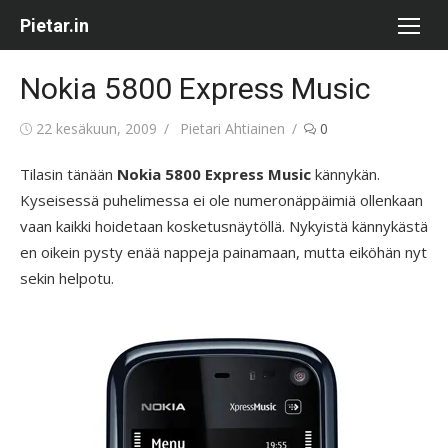
Skip
Pietar.in
to
content
Nokia 5800 Express Music
Posted
Author
22 kesäkuun, 2009
Pietari Ahtiainen
0
on
Tilasin tänään
Nokia 5800 Express Music
kännykän.
Kyseisessä puhelimessa ei ole numeronäppäimiä ollenkaan
vaan kaikki hoidetaan kosketusnäytöllä. Nykyistä kännykästä
en oikein pysty enää nappeja painamaan, mutta eiköhän nyt
sekin helpotu.