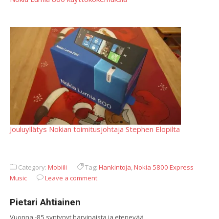
Jouluyllätys Nokian toimitusjohtaja Stephen Elopilta
Category:
Mobiili
Tag:
Hankintoja
,
Nokia 5800 Express
Music
Leave a comment
Pietari Ahtiainen
Vuonna -85 syntynyt harvinaista ja etenevää