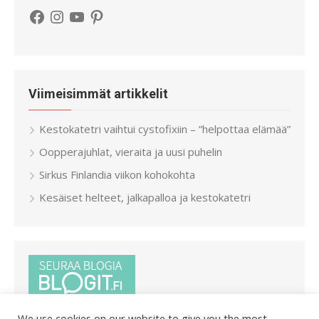
Facebook
Instagram
YouTube
Pinterest
Viimeisimmät artikkelit
Kestokatetri vaihtui cystofixiin – ”helpottaa elämää”
Oopperajuhlat, vieraita ja uusi puhelin
Sirkus Finlandia viikon kohokohta
Kesäiset helteet, jalkapalloa ja kestokatetri
We use cookies on our website to give you the most