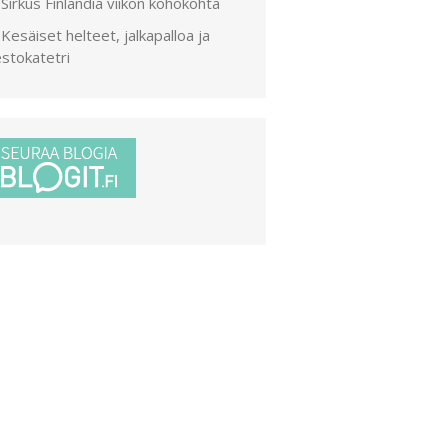
Sirkus Finlandia viikon kohokohta
Kesäiset helteet, jalkapalloa ja
stokatetri