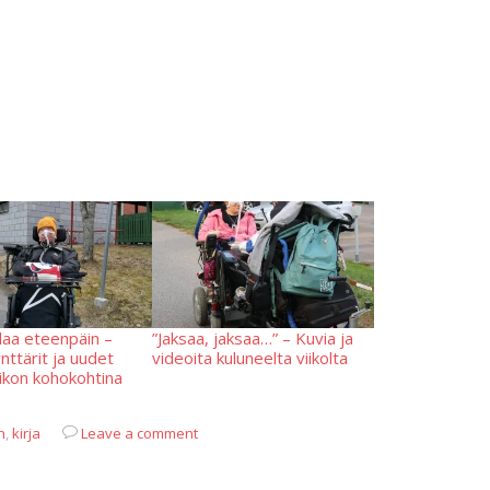
laa eteenpäin –
”Jaksaa, jaksaa…” – Kuvia ja
nttärit ja uudet
videoita kuluneelta viikolta
ikon kohokohtina
n
,
kirja
Leave a comment