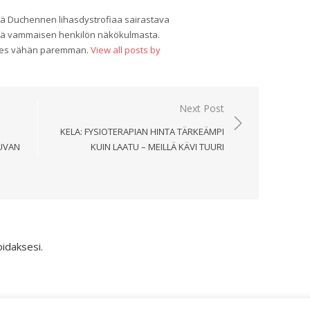
ää Duchennen lihasdystrofiaa sairastava
tä vammaisen henkilön näkökulmasta.
edes vähän paremman.
View all posts by
Next Post
KELA: FYSIOTERAPIAN HINTA TÄRKEÄMPI
UVAN
KUIN LAATU – MEILLÄ KÄVI TUURI
daksesi.