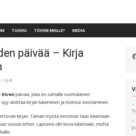
NE
TUISKU
TÖIHIN MEILLE?
MEDIA
den päivää – Kirja
F
n
0
V
s Kiven
päivää, joka on samalla suomalaisen
ä syy aloittaa kirjan lukeminen ja itsensä sivistäminen.
”
ertovan kirjan. Tämän myötä innostuin taas lukemaan
oppuun vuosia sitten. Lapsena olin kova lukemaan, mutta
pu
hälle.