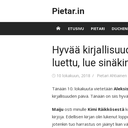
Skip
Pietar.in
to
content
ETUSIVU
PIETARI
DUCHEN
Hyvää kirjallisuu
luettu, lue sinäki
Posted
Author
10 lokakuun, 2018
Pietari Ahtiainen
on
Tänään 10. lokakuuta vietetään
Aleksi
kirjallisuuden päivä. Tänään on siis hyv
Maiju
osti minulle
Kimi Räikkösestä
k
kirjoja. Edellisen kirjan olin lukenut l
jotenkin tuo harrastus on jäänyt liian vä