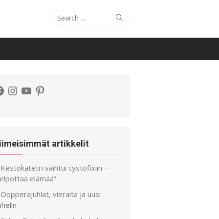
Search
Search
for:
acebook
Instagram
YouTube
Pinterest
iimeisimmät artikkelit
Kestokatetri vaihtui cystofixiin –
helpottaa elämää”
Oopperajuhlat, vieraita ja uusi
helin