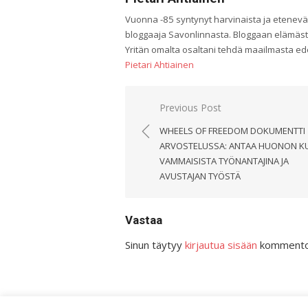
Vuonna -85 syntynyt harvinaista ja etenev
bloggaaja Savonlinnasta. Bloggaan elämäs
Yritän omalta osaltani tehdä maailmasta 
Pietari Ahtiainen
Artikkelien
Previous Post
selaus
WHEELS OF FREEDOM DOKUMENTTI
ARVOSTELUSSA: ANTAA HUONON K
VAMMAISISTA TYÖNANTAJINA JA
AVUSTAJAN TYÖSTÄ
Vastaa
Sinun täytyy
kirjautua sisään
kommentoi