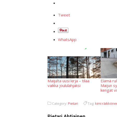
Tweet
WhatsApp
Maijulta uusi kirja – tilaa
Elämä rul
vaikka joululahjaksi
Maijun sy
kengät vi
Category:
Pietari
Tag:
kimi räikköne
Pietari Ahtiainen