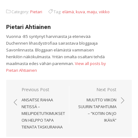
Category:
Pietari
Tag:
elämä
,
kuva
,
maiju
,
viikko
Pietari Ahtiainen
Vuonna -85 syntynyt harvinaista ja etenevää
Duchennen lihasdystrofiaa sairastava bloggaaja
Savonlinnasta. Bloggaan elämästä vammaisen
henkilön näkökulmasta. Yritän omalta osaltani tehdä
maailmasta edes vähän paremman.
View all posts by
Pietari Ahtiainen
Artikkelien
Previous Post
Next Post
selaus
ANSAITSE RAHAA
MUUTTO VIIKON
NETISSÄ –
SUURIN TAPAHTUMA
MIELIPIDETUTKIMUKSET
– ”KOTIIN ON JO
ON HELPPO TAPA
IKÄVÄ”
TIENATA TASKURAHAA