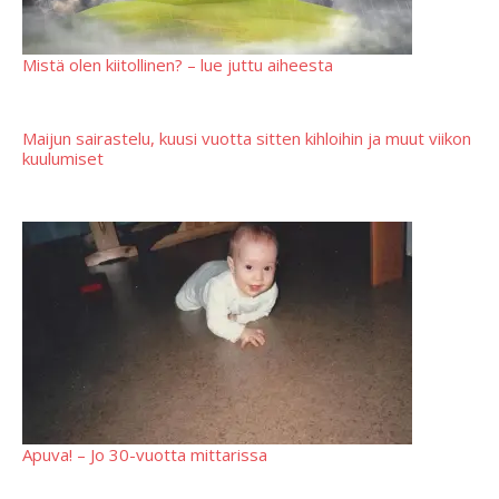
Mistä olen kiitollinen? – lue juttu aiheesta
Maijun sairastelu, kuusi vuotta sitten kihloihin ja muut viikon
kuulumiset
Apuva! – Jo 30-vuotta mittarissa