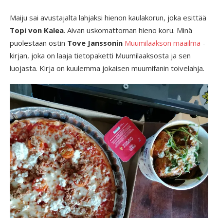
Maiju sai avustajalta lahjaksi hienon kaulakorun, joka esittää
Topi von Kalea
. Aivan uskomattoman hieno koru. Minä
puolestaan ostin
Tove Janssonin
Muumilaakson maailma
-
kirjan, joka on laaja tietopaketti Muumilaaksosta ja sen
luojasta. Kirja on kuulemma jokaisen muumifanin toivelahja.