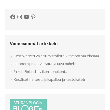
Facebook
Instagram
YouTube
Pinterest
Viimeisimmät artikkelit
Kestokatetri vaihtui cystofixiin – ”helpottaa elämää”
Oopperajuhlat, vieraita ja uusi puhelin
Sirkus Finlandia viikon kohokohta
Kesäiset helteet, jalkapalloa ja kestokatetri