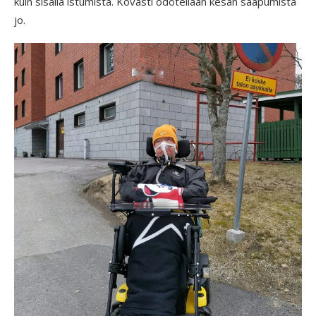
kuin sisällä istumista. Kovasti odotellaan kesän saapumista
jo.