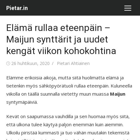
Skip
Pietar.in
to
content
Elämä rullaa eteenpäin –
Maijun synttärit ja uudet
kengät viikon kohokohtina
Posted
Author
26 huhtikuun, 2020
Pietari Ahtiainen
on
Elämme erikoisia aikoja, mutta siitä huolimatta elämä ja
tietenkin myös sähköpyörätuoli rullaa eteenpäin. Kuluneella
viikolla on täällä suunnalla vietetty muun muassa
Maijun
syntymäpäiviä.
Kevät on saapumassa vauhdilla ja sen huomaa myös siitä,
että ulkona tulee käytyä paljon enemmän kuin aiemmin.
Ulkoilu piristää kummasti ja tuo vähän muutakin tekemistä