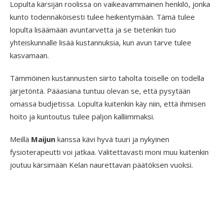
Lopulta kärsijän roolissa on vaikeavammainen henkilö, jonka
kunto todennäköisesti tulee heikentymään. Tämä tulee
lopulta lisäämään avuntarvetta ja se tietenkin tuo
yhteiskunnalle lisää kustannuksia, kun avun tarve tulee
kasvamaan.
Tämmöinen kustannusten siirto taholta toiselle on todella
järjetöntä. Pääasiana tuntuu olevan se, että pysytään
omassa budjetissa. Lopulta kuitenkin käy niin, että ihmisen
hoito ja kuntoutus tulee paljon kalliimmaksi.
Meillä
Maijun
kanssa kävi hyvä tuuri ja nykyinen
fysioterapeutti voi jatkaa. Valitettavasti moni muu kuitenkin
joutuu kärsimään Kelan naurettavan päätöksen vuoksi.