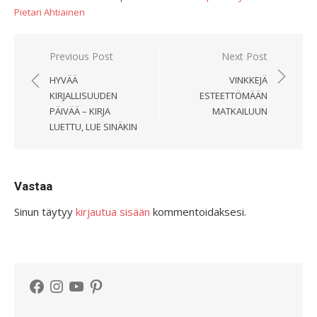
Pietari Ahtiainen
Artikkelien
Previous Post
Next Post
selaus
HYVÄÄ
VINKKEJÄ
KIRJALLISUUDEN
ESTEETTÖMÄÄN
PÄIVÄÄ – KIRJA
MATKAILUUN
LUETTU, LUE SINÄKIN
Vastaa
Sinun täytyy
kirjautua sisään
kommentoidaksesi.
Facebook
Instagram
YouTube
Pinterest