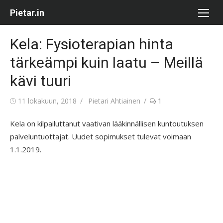
Skip
Pietar.in
to
content
Kela: Fysioterapian hinta
tärkeämpi kuin laatu – Meillä
kävi tuuri
Posted
Author
11 lokakuun, 2018
Pietari Ahtiainen
1
on
Kela on kilpailuttanut vaativan lääkinnällisen kuntoutuksen
palveluntuottajat. Uudet sopimukset tulevat voimaan
1.1.2019.