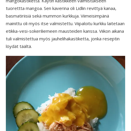
mangokastiketta. Käytin kastikkeen valmistukseen
tuorettta mangoa. Sen kaverina oli Lidlin revittyä kanaa,
basmatiriisiä sekä mummon kurkkuja. Viimeisimpänä
mainittu oli myös itse valmistettu. Viipaloitu kurkku laitetaan
etikka-vesi-sokeriliemeen mausteiden kanssa. Viikon aikana
tuli valmistettua myös jauhelihakastiketta, jonka reseptin
löydät täältä.