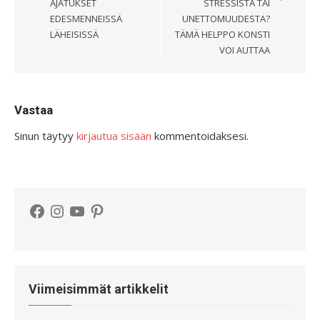
AJATUKSET
STRESSISTÄ TAI
EDESMENNEISSÄ
UNETTOMUUDESTA?
LÄHEISISSÄ
TÄMÄ HELPPO KONSTI
VOI AUTTAA
Vastaa
Sinun täytyy
kirjautua sisään
kommentoidaksesi.
Facebook
Instagram
YouTube
Pinterest
Viimeisimmät artikkelit