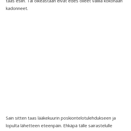
taas esiin. Tai oikeastaan eivät edes olleet välillä kokonaan
kadonneet.
Sain sitten taas lääkekuurin poskiontelotulehdukseen ja
lopulta lähetteen eteenpäin. Ehkäpä tälle sairastelulle