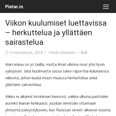
Skip
Pietar.in
to
content
Viikon kuulumiset luettavissa
– herkuttelua ja yllättäen
sairastelua
Posted
Author
4 marraskuun, 2018
Pietari Ahtiainen
0
on
Marraskuu on jo täällä, mutta ilmat ulkona ovat yhä hyvin
syksyiset. Siitä huolimatta tässä tulee raporttia kuluneesta
viikosta, johon kuului muun muassa herkuttelua sekä
yllättäen sairastelua.
Viikko ei alkanut kovinkaan hienosti, vaikka ulkona paistoikin
aurinko ihanan kirkkaasti. Jouduin nimittäin ottamaan
yhteyttä päivystykseen, kun flunssan oireet alkoivat nousta