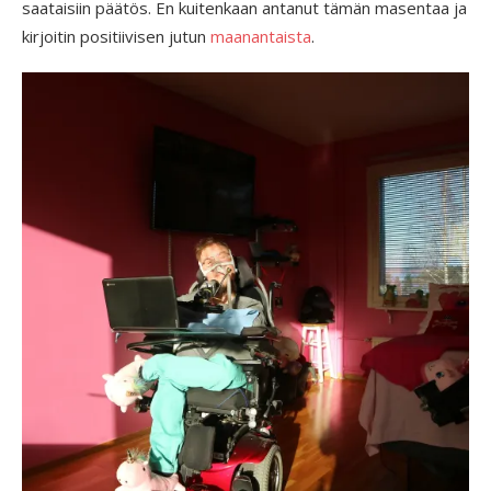
saataisiin päätös. En kuitenkaan antanut tämän masentaa ja
kirjoitin positiivisen jutun
maanantaista
.