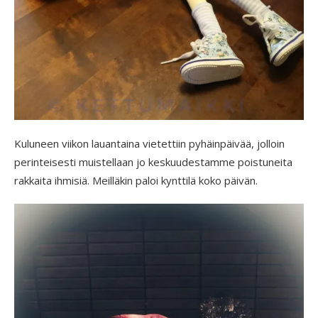
Kuluneen viikon lauantaina vietettiin pyhäinpäivää, jolloin
perinteisesti muistellaan jo keskuudestamme poistuneita
rakkaita ihmisiä. Meilläkin paloi kynttilä koko päivän.