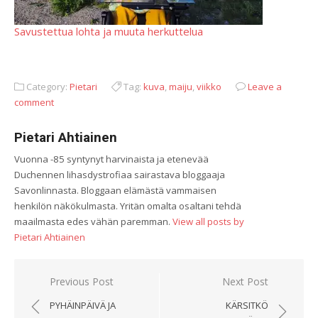
Savustettua lohta ja muuta herkuttelua
Category:
Pietari
Tag:
kuva
,
maiju
,
viikko
Leave a
comment
Pietari Ahtiainen
Vuonna -85 syntynyt harvinaista ja etenevää
Duchennen lihasdystrofiaa sairastava bloggaaja
Savonlinnasta. Bloggaan elämästä vammaisen
henkilön näkökulmasta. Yritän omalta osaltani tehdä
maailmasta edes vähän paremman.
View all posts by
Pietari Ahtiainen
Artikkelien
Previous Post
Next Post
selaus
PYHÄINPÄIVÄ JA
KÄRSITKÖ