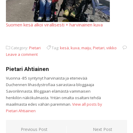
Suomen kesä alkoi virallisesti + harvinainen kuva
Category:
Pietari
Tag:
kesä
,
kuva
,
maiju
,
Pietari
,
viikko
Leave a comment
Pietari Ahtiainen
Vuonna -85 syntynyt harvinaista ja etenevää
Duchennen lihasdystrofiaa sairastava bloggaaja
Savonlinnasta. Bloggaan elämästä vammaisen
henkilön näkökulmasta. Yritän omalta osaltani tehdä
maailmasta edes vähän paremman.
View all posts by
Pietari Ahtiainen
Artikkelien
Previous Post
Next Post