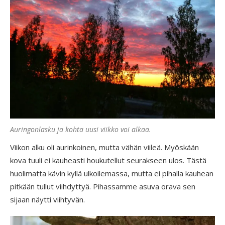
Auringonlasku ja kohta uusi viikko voi alkaa.
Viikon alku oli aurinkoinen, mutta vähän viileä. Myöskään
kova tuuli ei kauheasti houkutellut seurakseen ulos. Tästä
huolimatta kävin kyllä ulkoilemassa, mutta ei pihalla kauhean
pitkään tullut viihdyttyä. Pihassamme asuva orava sen
sijaan näytti viihtyvän.