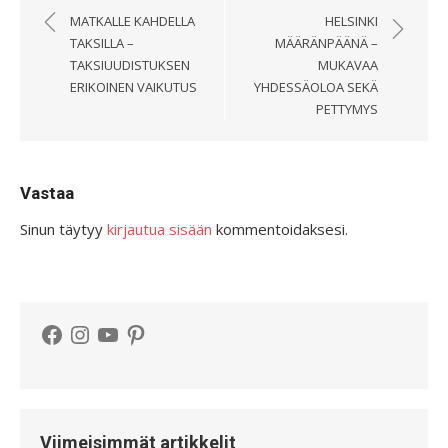
selaus
MATKALLE KAHDELLA
HELSINKI
TAKSILLA –
MÄÄRÄNPÄÄNÄ –
TAKSIUUDISTUKSEN
MUKAVAA
ERIKOINEN VAIKUTUS
YHDESSÄOLOA SEKÄ
PETTYMYS
Vastaa
Sinun täytyy
kirjautua sisään
kommentoidaksesi.
Facebook
Instagram
YouTube
Pinterest
Viimeisimmät artikkelit