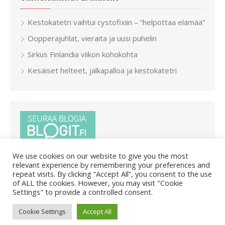
Kestokatetri vaihtui cystofixiin – ”helpottaa elämää”
Oopperajuhlat, vieraita ja uusi puhelin
Sirkus Finlandia viikon kohokohta
Kesäiset helteet, jalkapalloa ja kestokatetri
We use cookies on our website to give you the most
relevant experience by remembering your preferences and
repeat visits. By clicking “Accept All”, you consent to the use
of ALL the cookies. However, you may visit "Cookie
Settings" to provide a controlled consent.
© 2026 Pietar.in
/
Powered by WordPress
/
Theme by Design
Cookie Settings
Accept All
Lab