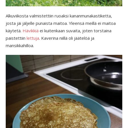
Alkuviikosta valmistettiin ruoaksi kananmunakastiketta,
josta jäi jäljelle punaista maitoa. Yleensä meillä ei maitoa
käytetä.
Hävikkiä
ei kuitenkaan suvaita, joten torstaina
paistettiin
lettuja
. Kaverina niillä oli jäätelöä ja
mansikkahilloa.