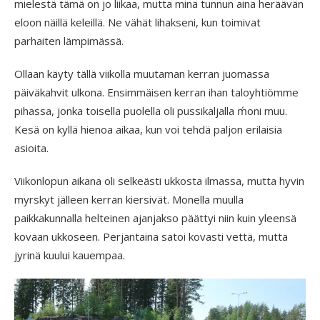
mielestä tämä on jo liikaa, mutta minä tunnun aina heräävän
eloon näillä keleillä. Ne vähät lihakseni, kun toimivat
parhaiten lämpimässä.
Ollaan käyty tällä viikolla muutaman kerran juomassa
päiväkahvit ulkona. Ensimmäisen kerran ihan taloyhtiömme
pihassa, jonka toisella puolella oli pussikaljalla ḿoni muu.
Kesä on kyllä hienoa aikaa, kun voi tehdä paljon erilaisia
asioita.
Viikonlopun aikana oli selkeästi ukkosta ilmassa, mutta hyvin
myrskyt jälleen kerran kiersivät. Monella muulla
paikkakunnalla helteinen ajanjakso päättyi niin kuin yleensä
kovaan ukkoseen. Perjantaina satoi kovasti vettä, mutta
jyrinä kuului kauempaa.