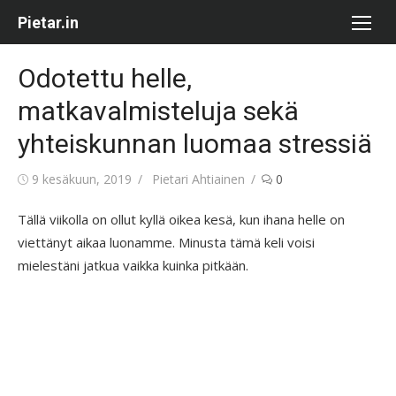
Skip
Pietar.in
to
content
Odotettu helle,
matkavalmisteluja sekä
yhteiskunnan luomaa stressiä
Posted
Author
9 kesäkuun, 2019
Pietari Ahtiainen
0
on
Tällä viikolla on ollut kyllä oikea kesä, kun ihana helle on
viettänyt aikaa luonamme. Minusta tämä keli voisi
mielestäni jatkua vaikka kuinka pitkään.