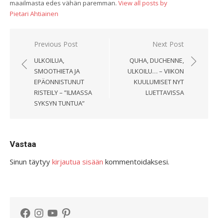
maailmasta edes vähän paremman.
View all posts by
Pietari Ahtiainen
Artikkelien
Previous Post
Next Post
selaus
ULKOILUA,
QUHA, DUCHENNE,
SMOOTHIETA JA
ULKOILU… – VIIKON
EPÄONNISTUNUT
KUULUMISET NYT
RISTEILY – ”ILMASSA
LUETTAVISSA
SYKSYN TUNTUA”
Vastaa
Sinun täytyy
kirjautua sisään
kommentoidaksesi.
Facebook
Instagram
YouTube
Pinterest