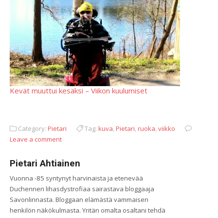
Kevät muuttui kesäksi – Viikon kuulumiset
Category:
Pietari
Tag:
kuva
,
Pietari
,
ruoka
,
viikko
Leave a comment
Pietari Ahtiainen
Vuonna -85 syntynyt harvinaista ja etenevää
Duchennen lihasdystrofiaa sairastava bloggaaja
Savonlinnasta. Bloggaan elämästä vammaisen
henkilön näkökulmasta. Yritän omalta osaltani tehdä