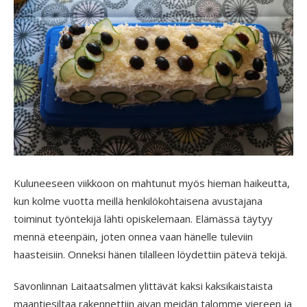
Kuluneeseen viikkoon on mahtunut myös hieman haikeutta,
kun kolme vuotta meillä henkilökohtaisena avustajana
toiminut työntekijä lähti opiskelemaan. Elämässä täytyy
mennä eteenpäin, joten onnea vaan hänelle tuleviin
haasteisiin. Onneksi hänen tilalleen löydettiin pätevä tekijä.
Savonlinnan Laitaatsalmen ylittävät kaksi kaksikaistaista
maantiesiltaa rakennettiin aivan meidän talomme viereen ja