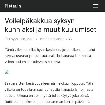
Skip
Pietar.in
to
content
Voileipäkakkua syksyn
kunniaksi ja muut kuulumiset
Posted
Author
1 syyskuun, 2019
Pietari Ahtiainen
0
on
Tämä viikko on ollut hyvin kesäinen, joten ulkona on tullut
käytyä useasti ja nautittua urakalla ihanasta lämmöstä.
Viikon kuulumiset tulevat siis tässä.
Saatiin sitten kesä uudelleen näin elokuun loppuun. Tällä
viikolla on todellakin saanut nauttia ihanasta lämpimästä
säästä. Ulkona on sen myötä tullut käytyä joka päivä.
Rutiineista poiketen jopa useamman kerran päivässä.