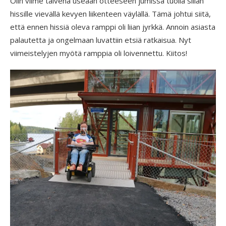
Olin viime talvena useaan otteeseen jumissa tuolla sillan
hissille vievällä kevyen liikenteen väylällä. Tämä johtui siitä,
että ennen hissiä oleva ramppi oli liian jyrkkä. Annoin asiasta
palautetta ja ongelmaan luvattiin etsiä ratkaisua. Nyt
viimeistelyjen myötä ramppia oli loivennettu. Kiitos!