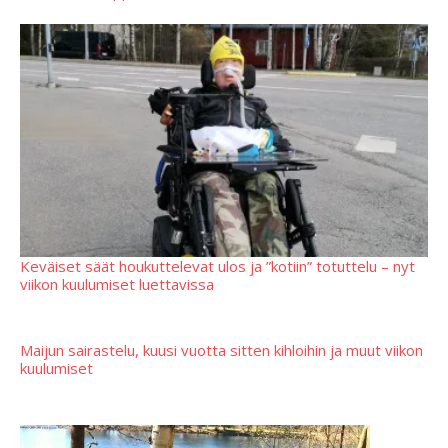
Keväiset säät houkuttelevat ulos ja ”kotiin” totuttelu – nyt
viikon kuulumiset luettavissa
Maijun sairastelu, kuusi vuotta sitten kihloihin ja muut viikon
kuulumiset