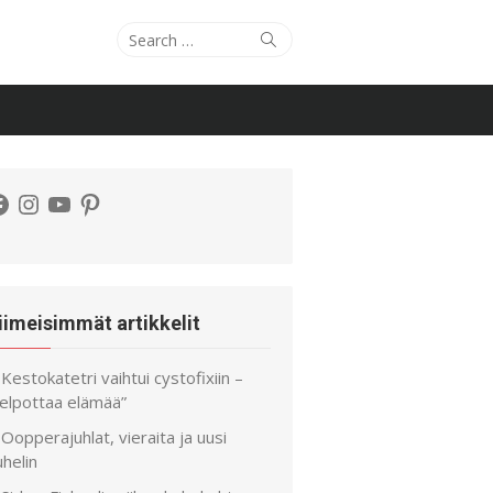
Search
Search
for:
acebook
Instagram
YouTube
Pinterest
iimeisimmät artikkelit
Kestokatetri vaihtui cystofixiin –
helpottaa elämää”
Oopperajuhlat, vieraita ja uusi
helin