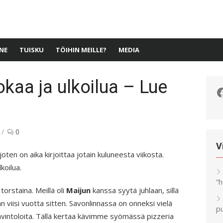
NE
TUISKU
TÖIHIN MEILLE?
MEDIA
okaa ja ulkoilua – Lue
F
0
V
joten on aika kirjoittaa jotain kuluneesta viikosta.
koilua.
”
orstaina. Meillä oli
Maijun
kanssa syytä juhlaan, sillä
n viisi vuotta sitten. Savonlinnassa on onneksi vielä
pu
ravintoloita. Tällä kertaa kävimme syömässä pizzeria