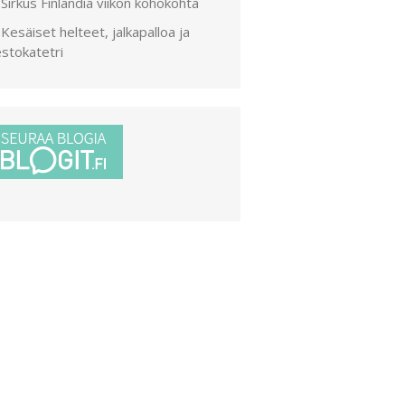
Sirkus Finlandia viikon kohokohta
Kesäiset helteet, jalkapalloa ja
stokatetri