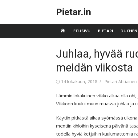
Skip
Pietar.in
to
content
ETUSIVU
PIETARI
DUCHEN
Juhlaa, hyvää ru
meidän viikosta
Posted
Author
14 lokakuun, 2018
Pietari Ahtiainen
on
Lämmin lokakuinen viikko alkaa olla ohi, 
Viikkoon kuului muun muassa juhlaa ja ul
Käytiin pitkästä aikaa syömässä ulkona t
mentiin kihloihin kyseisenä päivänä tasa
todella hyviä ketjuihin kuulumattomia 