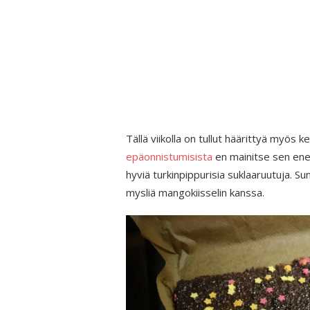
Tällä viikolla on tullut häärittyä myös ke
epäonnistumisista
en mainitse sen enem
hyviä turkinpippurisia suklaaruutuja. Sun
mysliä mangokiisselin kanssa.