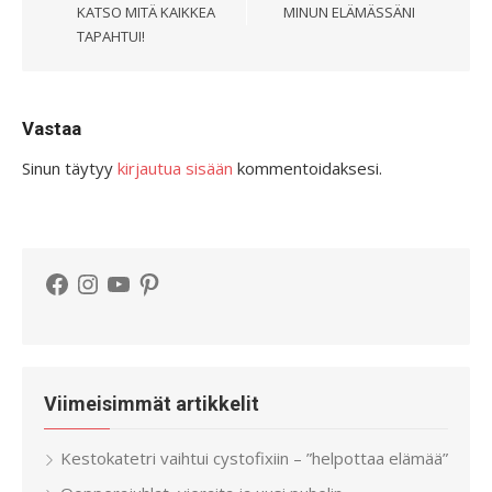
KATSO MITÄ KAIKKEA
MINUN ELÄMÄSSÄNI
TAPAHTUI!
Vastaa
Sinun täytyy
kirjautua sisään
kommentoidaksesi.
Facebook
Instagram
YouTube
Pinterest
Viimeisimmät artikkelit
Kestokatetri vaihtui cystofixiin – ”helpottaa elämää”