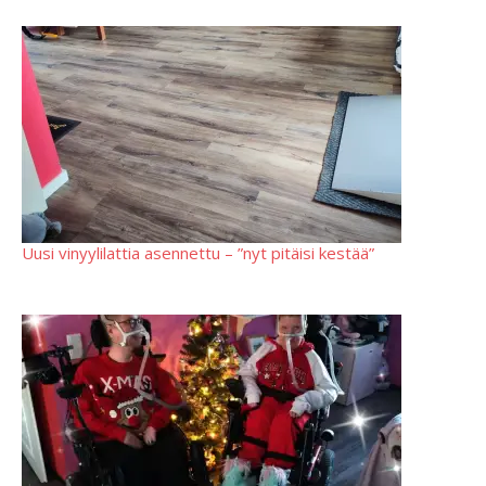
Uusi vinyylilattia asennettu – ”nyt pitäisi kestää”