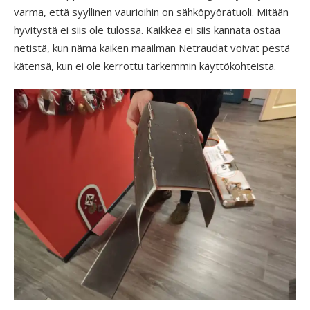
varma, että syyllinen vaurioihin on sähköpyörätuoli. Mitään
hyvitystä ei siis ole tulossa. Kaikkea ei siis kannata ostaa
netistä, kun nämä kaiken maailman Netraudat voivat pestä
kätensä, kun ei ole kerrottu tarkemmin käyttökohteista.