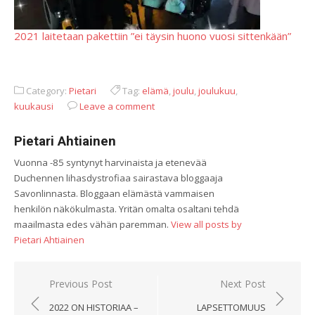
2021 laitetaan pakettiin ”ei täysin huono vuosi sittenkään”
Category:
Pietari
Tag:
elämä
,
joulu
,
joulukuu
,
kuukausi
Leave a comment
Pietari Ahtiainen
Vuonna -85 syntynyt harvinaista ja etenevää
Duchennen lihasdystrofiaa sairastava bloggaaja
Savonlinnasta. Bloggaan elämästä vammaisen
henkilön näkökulmasta. Yritän omalta osaltani tehdä
maailmasta edes vähän paremman.
View all posts by
Pietari Ahtiainen
Artikkelien
Previous Post
Next Post
selaus
2022 ON HISTORIAA –
LAPSETTOMUUS