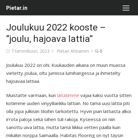
Skip
Pietar.in
to
content
Joulukuu 2022 kooste –
”joulu, hajoava lattia”
Posted
Author
7 tammikuun, 2023
Pietari Ahtiainen
0
on
Joulukuu 2022 on ohi. Kuukauden aikana on muun muassa
vietetty joulua, oltu jumissa lumihangessa ja ihmetelty
hajoavaa lattiaa.
Muistatte varmaan, kun
laitatimme
vajaa kaksi vuotta sitten
kotiimme uuden vinyylilankku lattian. No tämä uusi lattia piti
olla jopa julkisiin tiloihin tarkoitettu. Hyvin pian lattiasta alkoi
irrota paloja sekä siihen tuli rakoja. Kyseessä on niin
sanottu uiva lattia, mutta tämä liikkui vetten päällä kuin
mikäkin norppa Saimaalla. Habitas Flooring on nyt täysin