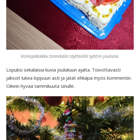
Voileipäkakku.tonnikala täytteellä syötiin jouluna.
Lopuksi sekalaisia kuvia joulukuun ajalta. Toivottavasti
jaksoit lukea loppuun asti ja jätät ehkäpä myös kommentin.
Oikein hyvää tammikuuta sinulle.