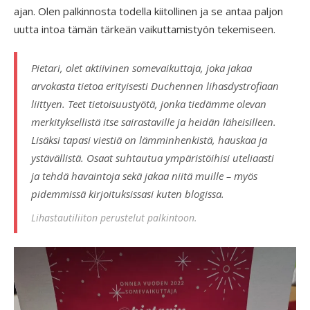
ajan. Olen palkinnosta todella kiitollinen ja se antaa paljon
uutta intoa tämän tärkeän vaikuttamistyön tekemiseen.
Pietari, olet aktiivinen somevaikuttaja, joka jakaa
arvokasta tietoa erityisesti Duchennen lihasdystrofiaan
liittyen. Teet tietoisuustyötä, jonka tiedämme olevan
merkityksellistä itse sairastaville ja heidän läheisilleen.
Lisäksi tapasi viestiä on lämminhenkistä, hauskaa ja
ystävällistä. Osaat suhtautua ympäristöihisi uteliaasti
ja tehdä havaintoja sekä jakaa niitä muille – myös
pidemmissä kirjoituksissasi kuten blogissa.
Lihastautiliiton perustelut palkintoon.