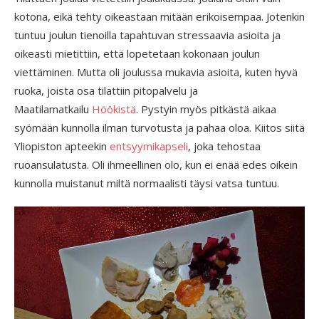
kotona, eikä tehty oikeastaan mitään erikoisempaa. Jotenkin
tuntuu joulun tienoilla tapahtuvan stressaavia asioita ja
oikeasti mietittiin, että lopetetaan kokonaan joulun
viettäminen. Mutta oli joulussa mukavia asioita, kuten hyvä
ruoka, joista osa tilattiin pitopalvelu ja
Maatilamatkailu
Höökistä
. Pystyin myös pitkästä aikaa
syömään kunnolla ilman turvotusta ja pahaa oloa. Kiitos siitä
Yliopiston apteekin
entsyymikapseli
, joka tehostaa
ruoansulatusta. Oli ihmeellinen olo, kun ei enää edes oikein
kunnolla muistanut miltä normaalisti täysi vatsa tuntuu.