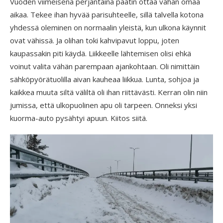
Vuoden viimeisenä perjantaina päätin ottaa vähän omaa
aikaa. Tekee ihan hyvää parisuhteelle, sillä talvella kotona
yhdessä oleminen on normaalin yleistä, kun ulkona käynnit
ovat vähissä. Ja olihan toki kahvipavut loppu, joten
kaupassakin piti käydä. Liikkeelle lähtemisen olisi ehkä
voinut valita vähän parempaan ajankohtaan. Oli nimittäin
sähköpyörätuolilla aivan kauheaa liikkua. Lunta, sohjoa ja
kaikkea muuta siltä väliltä oli ihan riittävästi. Kerran olin niin
jumissa, että ulkopuolinen apu oli tarpeen. Onneksi yksi
kuorma-auto pysähtyi apuun. Kiitos siitä.