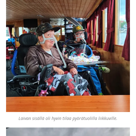
Laivan sisällä oli hyvin tilaa pyörätuolilla liikkuville.