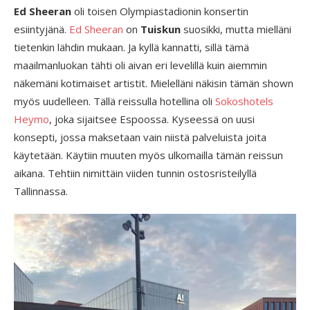
Ed Sheeran
oli toisen Olympiastadionin konsertin
esiintyjänä.
Ed Sheeran
on
Tuiskun
suosikki, mutta mielläni
tietenkin lähdin mukaan. Ja kyllä kannatti, sillä tämä
maailmanluokan tähti oli aivan eri levelillä kuin aiemmin
näkemäni kotimaiset artistit. Mielelläni näkisin tämän shown
myös uudelleen. Tällä reissulla hotellina oli
Sokoshotels
Heymo
, joka sijaitsee Espoossa. Kyseessä on uusi
konsepti, jossa maksetaan vain niistä palveluista joita
käytetään. Käytiin muuten myös ulkomailla tämän reissun
aikana. Tehtiin nimittäin viiden tunnin ostosristeilyllä
Tallinnassa.