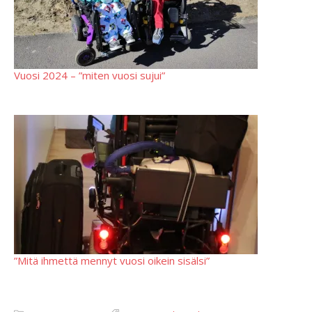
Vuosi 2024 – ”miten vuosi sujui”
”Mitä ihmettä mennyt vuosi oikein sisälsi”