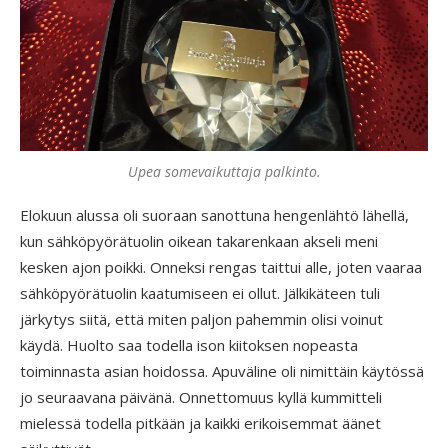
Upea somevaikuttaja palkinto.
Elokuun alussa oli suoraan sanottuna hengenlähtö lähellä,
kun sähköpyörätuolin oikean takarenkaan akseli meni
kesken ajon poikki. Onneksi rengas taittui alle, joten vaaraa
sähköpyörätuolin kaatumiseen ei ollut. Jälkikäteen tuli
järkytys siitä, että miten paljon pahemmin olisi voinut
käydä. Huolto saa todella ison kiitoksen nopeasta
toiminnasta asian hoidossa. Apuväline oli nimittäin käytössä
jo seuraavana päivänä. Onnettomuus kyllä kummitteli
mielessä todella pitkään ja kaikki erikoisemmat äänet