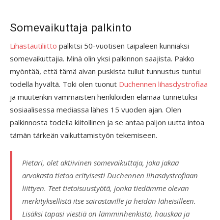
Somevaikuttaja palkinto
Lihastautiliitto
palkitsi 50-vuotisen taipaleen kunniaksi
somevaikuttajia. Minä olin yksi palkinnon saajista. Pakko
myöntää, että tämä aivan puskista tullut tunnustus tuntui
todella hyvältä. Toki olen tuonut
Duchennen lihasdystrofiaa
ja muutenkin vammaisten henkilöiden elämää tunnetuksi
sosiaalisessa mediassa lähes 15 vuoden ajan. Olen
palkinnosta todella kiitollinen ja se antaa paljon uutta intoa
tämän tärkeän vaikuttamistyön tekemiseen.
Pietari, olet aktiivinen somevaikuttaja, joka jakaa
arvokasta tietoa erityisesti Duchennen lihasdystrofiaan
liittyen. Teet tietoisuustyötä, jonka tiedämme olevan
merkityksellistä itse sairastaville ja heidän läheisilleen.
Lisäksi tapasi viestiä on lämminhenkistä, hauskaa ja