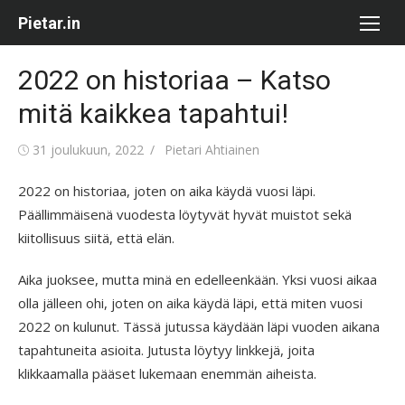
Skip
Pietar.in
to
content
2022 on historiaa – Katso
mitä kaikkea tapahtui!
Posted
Author
31 joulukuun, 2022
Pietari Ahtiainen
on
2022 on historiaa, joten on aika käydä vuosi läpi.
Päällimmäisenä vuodesta löytyvät hyvät muistot sekä
kiitollisuus siitä, että elän.
Aika juoksee, mutta minä en edelleenkään. Yksi vuosi aikaa
olla jälleen ohi, joten on aika käydä läpi, että miten vuosi
2022 on kulunut. Tässä jutussa käydään läpi vuoden aikana
tapahtuneita asioita. Jutusta löytyy linkkejä, joita
klikkaamalla pääset lukemaan enemmän aiheista.