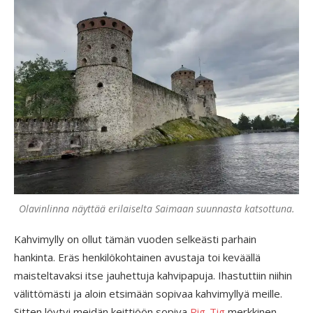
Olavinlinna näyttää erilaiselta Saimaan suunnasta katsottuna.
Kahvimylly on ollut tämän vuoden selkeästi parhain
hankinta. Eräs henkilökohtainen avustaja toi keväällä
maisteltavaksi itse jauhettuja kahvipapuja. Ihastuttiin niihin
välittömästi ja aloin etsimään sopivaa kahvimyllyä meille.
Sitten löytyi meidän keittiöön sopiva
Rig-Tig
merkkinen