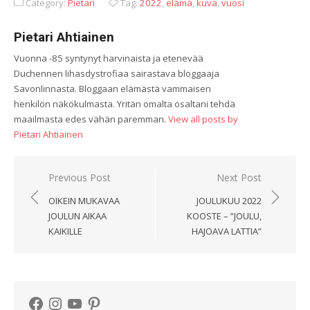
Category:
Pietari
Tag:
2022
,
elämä
,
kuva
,
vuosi
Pietari Ahtiainen
Vuonna -85 syntynyt harvinaista ja etenevää
Duchennen lihasdystrofiaa sairastava bloggaaja
Savonlinnasta. Bloggaan elämästä vammaisen
henkilön näkökulmasta. Yritän omalta osaltani tehdä
maailmasta edes vähän paremman.
View all posts by
Pietari Ahtiainen
Artikkelien
Previous Post
Next Post
selaus
OIKEIN MUKAVAA
JOULUKUU 2022
JOULUN AIKAA
KOOSTE – ”JOULU,
KAIKILLE
HAJOAVA LATTIA”
Facebook
Instagram
YouTube
Pinterest