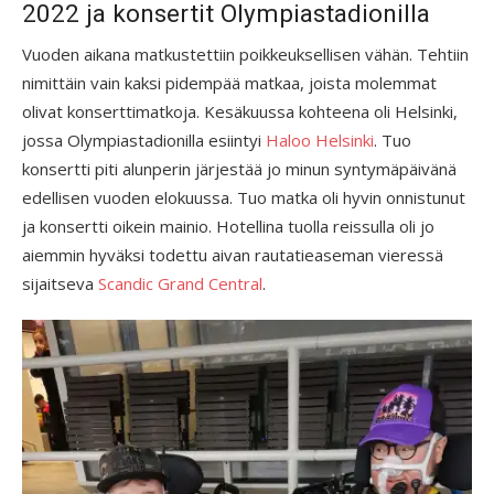
2022 ja konsertit Olympiastadionilla
Vuoden aikana matkustettiin poikkeuksellisen vähän. Tehtiin
nimittäin vain kaksi pidempää matkaa, joista molemmat
olivat konserttimatkoja. Kesäkuussa kohteena oli Helsinki,
jossa Olympiastadionilla esiintyi
Haloo Helsinki
. Tuo
konsertti piti alunperin järjestää jo minun syntymäpäivänä
edellisen vuoden elokuussa. Tuo matka oli hyvin onnistunut
ja konsertti oikein mainio. Hotellina tuolla reissulla oli jo
aiemmin hyväksi todettu aivan rautatieaseman vieressä
sijaitseva
Scandic Grand Central
.