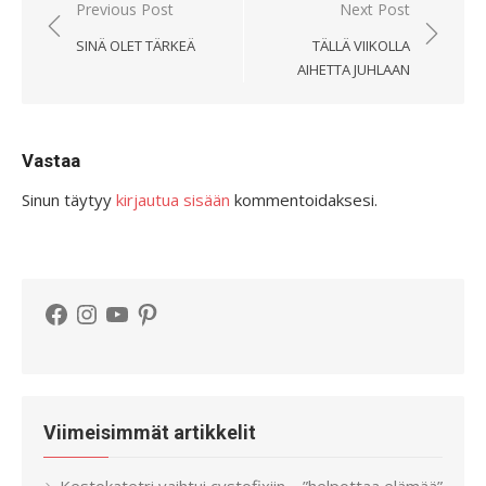
Artikkelien
Previous Post
Next Post
selaus
SINÄ OLET TÄRKEÄ
TÄLLÄ VIIKOLLA
AIHETTA JUHLAAN
Vastaa
Sinun täytyy
kirjautua sisään
kommentoidaksesi.
Facebook
Instagram
YouTube
Pinterest
Viimeisimmät artikkelit
Kestokatetri vaihtui cystofixiin – ”helpottaa elämää”