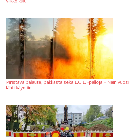
viikko kului
Piristävä palaute, pakkasta sekä L.O.L. -palloja – Näin vuosi
lähti käyntiin