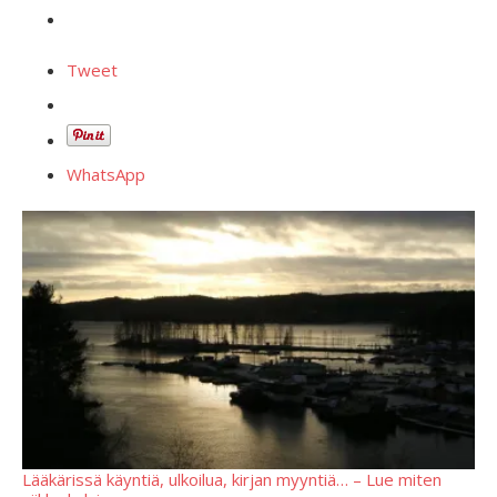
Tweet
WhatsApp
Lääkärissä käyntiä, ulkoilua, kirjan myyntiä… – Lue miten