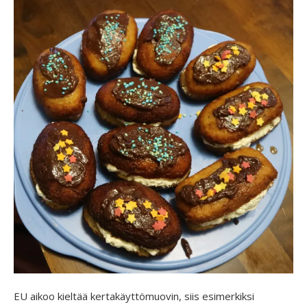
EU aikoo kieltää kertakäyttömuovin, siis esimerkiksi