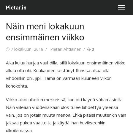
Skip
Pietar.in
to
content
Näin meni lokakuun
ensimmäinen viikko
Posted
Author
7 lokakuun, 2018
Pietari Ahtiainen
0
on
Aika kuluu hurjaa vauhdilla, sillä lokakuun ensimmäinen viikko
alkaa olla ohi. Kuukauden kestänyt flunssa alkaa olla
vihdoinkin ohi, jipii. Tämä on varmaan kuluneen viikon
kohokohta.
Viikko alkoi ulkoilun merkeissä, kun piti käydä vähän asioilla.
Näin viileään vuodenaikaan ulos tulee lähdettyä yleensä
vain, jos on jotain muuta menoa. Ehkä pitäisi muutenkin vain
jaksaa pukea vaatteita ja käydä ihan huvikseenkin
ulkoilemassa.