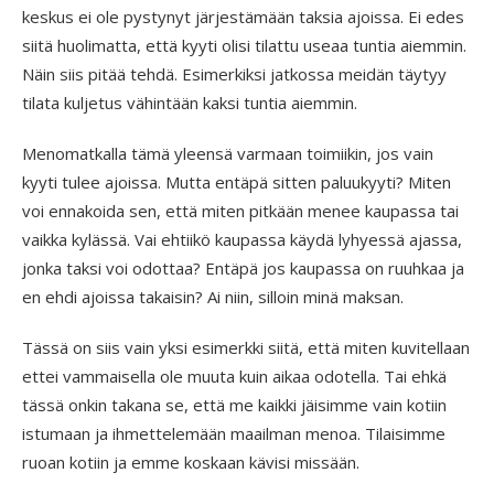
keskus ei ole pystynyt järjestämään taksia ajoissa. Ei edes
siitä huolimatta, että kyyti olisi tilattu useaa tuntia aiemmin.
Näin siis pitää tehdä. Esimerkiksi jatkossa meidän täytyy
tilata kuljetus vähintään kaksi tuntia aiemmin.
Menomatkalla tämä yleensä varmaan toimiikin, jos vain
kyyti tulee ajoissa. Mutta entäpä sitten paluukyyti? Miten
voi ennakoida sen, että miten pitkään menee kaupassa tai
vaikka kylässä. Vai ehtiikö kaupassa käydä lyhyessä ajassa,
jonka taksi voi odottaa? Entäpä jos kaupassa on ruuhkaa ja
en ehdi ajoissa takaisin? Ai niin, silloin minä maksan.
Tässä on siis vain yksi esimerkki siitä, että miten kuvitellaan
ettei vammaisella ole muuta kuin aikaa odotella. Tai ehkä
tässä onkin takana se, että me kaikki jäisimme vain kotiin
istumaan ja ihmettelemään maailman menoa. Tilaisimme
ruoan kotiin ja emme koskaan kävisi missään.