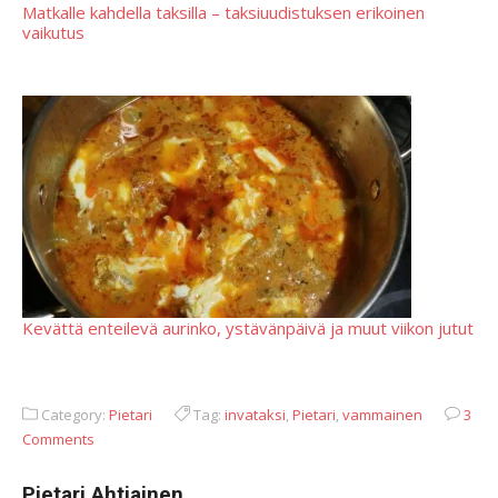
Matkalle kahdella taksilla – taksiuudistuksen erikoinen
vaikutus
Kevättä enteilevä aurinko, ystävänpäivä ja muut viikon jutut
Category:
Pietari
Tag:
invataksi
,
Pietari
,
vammainen
3
Comments
Pietari Ahtiainen