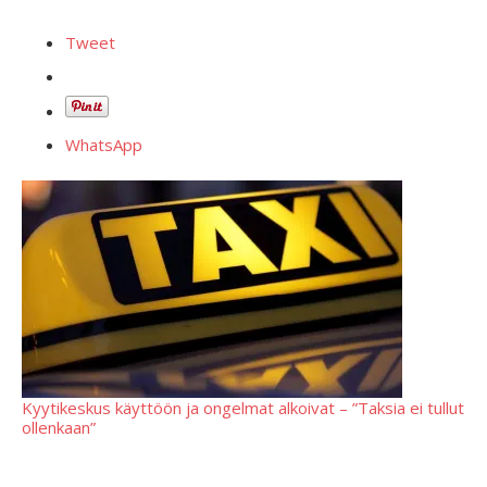
Tweet
WhatsApp
Kyytikeskus käyttöön ja ongelmat alkoivat – ”Taksia ei tullut
ollenkaan”