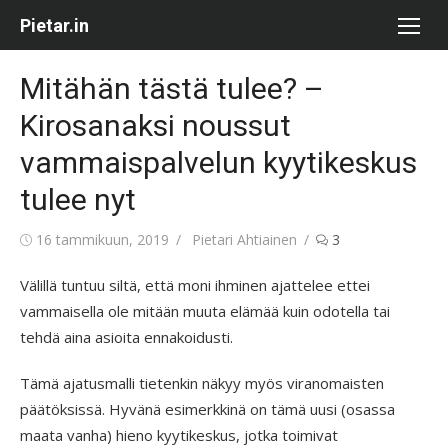
Skip
Pietar.in
to
content
Mitähän tästä tulee? –
Kirosanaksi noussut
vammaispalvelun kyytikeskus
tulee nyt
Posted
Author
16 tammikuun, 2019
Pietari Ahtiainen
3
on
Välillä tuntuu siltä, että moni ihminen ajattelee ettei
vammaisella ole mitään muuta elämää kuin odotella tai
tehdä aina asioita ennakoidusti.
Tämä ajatusmalli tietenkin näkyy myös viranomaisten
päätöksissä. Hyvänä esimerkkinä on tämä uusi (osassa
maata vanha) hieno kyytikeskus, jotka toimivat