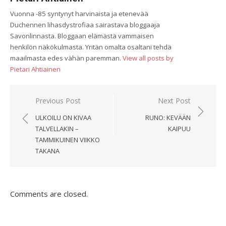
Vuonna -85 syntynyt harvinaista ja etenevää
Duchennen lihasdystrofiaa sairastava bloggaaja
Savonlinnasta. Bloggaan elämästä vammaisen
henkilön näkökulmasta. Yritän omalta osaltani tehdä
maailmasta edes vähän paremman.
View all posts by
Pietari Ahtiainen
Artikkelien
Previous Post
Next Post
selaus
ULKOILU ON KIVAA
RUNO: KEVÄÄN
TALVELLAKIN –
KAIPUU
TAMMIKUINEN VIIKKO
TAKANA
Comments are closed.