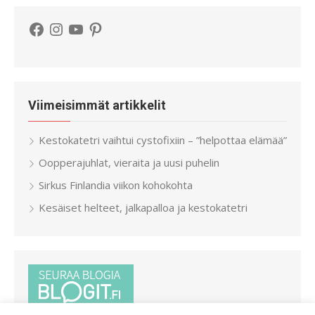
Facebook
Instagram
YouTube
Pinterest
Viimeisimmät artikkelit
Kestokatetri vaihtui cystofixiin – ”helpottaa elämää”
Oopperajuhlat, vieraita ja uusi puhelin
Sirkus Finlandia viikon kohokohta
Kesäiset helteet, jalkapalloa ja kestokatetri