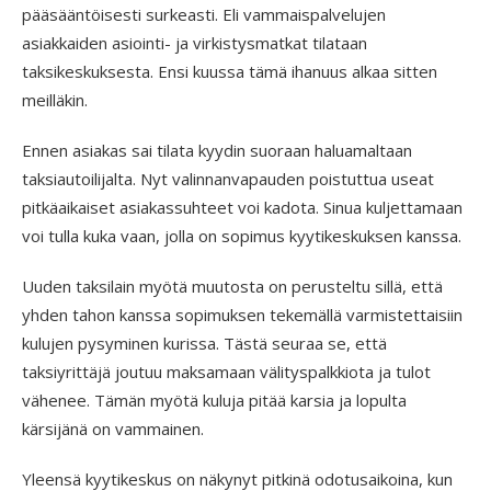
pääsääntöisesti surkeasti. Eli vammaispalvelujen
asiakkaiden asiointi- ja virkistysmatkat tilataan
taksikeskuksesta. Ensi kuussa tämä ihanuus alkaa sitten
meilläkin.
Ennen asiakas sai tilata kyydin suoraan haluamaltaan
taksiautoilijalta. Nyt valinnanvapauden poistuttua useat
pitkäaikaiset asiakassuhteet voi kadota. Sinua kuljettamaan
voi tulla kuka vaan, jolla on sopimus kyytikeskuksen kanssa.
Uuden taksilain myötä muutosta on perusteltu sillä, että
yhden tahon kanssa sopimuksen tekemällä varmistettaisiin
kulujen pysyminen kurissa. Tästä seuraa se, että
taksiyrittäjä joutuu maksamaan välityspalkkiota ja tulot
vähenee. Tämän myötä kuluja pitää karsia ja lopulta
kärsijänä on vammainen.
Yleensä kyytikeskus on näkynyt pitkinä odotusaikoina, kun