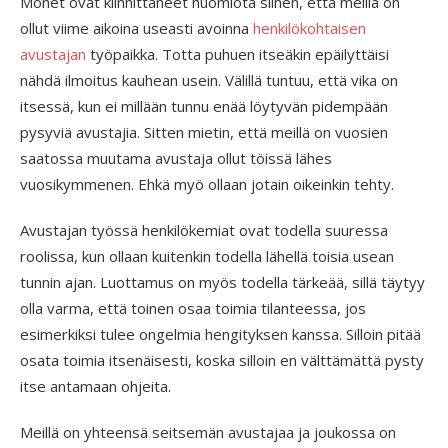
Monet ovat kiinnittäneet huomiota siihen, että meillä on
ollut viime aikoina useasti avoinna
henkilökohtaisen
avustajan
työpaikka. Totta puhuen itseäkin epäilyttäisi
nähdä ilmoitus kauhean usein. Välillä tuntuu, että vika on
itsessä, kun ei millään tunnu enää löytyvän pidempään
pysyviä avustajia. Sitten mietin, että meillä on vuosien
saatossa muutama avustaja ollut töissä lähes
vuosikymmenen. Ehkä myö ollaan jotain oikeinkin tehty.
Avustajan työssä henkilökemiat ovat todella suuressa
roolissa, kun ollaan kuitenkin todella lähellä toisia usean
tunnin ajan. Luottamus on myös todella tärkeää, sillä täytyy
olla varma, että toinen osaa toimia tilanteessa, jos
esimerkiksi tulee ongelmia hengityksen kanssa. Silloin pitää
osata toimia itsenäisesti, koska silloin en välttämättä pysty
itse antamaan ohjeita.
Meillä on yhteensä seitsemän avustajaa ja joukossa on