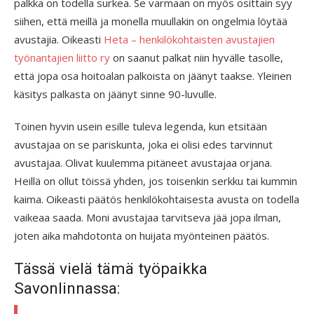
palkka on todella surkea. Se varmaan on myös osittain syy
siihen, että meillä ja monella muullakin on ongelmia löytää
avustajia. Oikeasti
Heta – henkilökohtaisten avustajien
työnantajien liitto ry
on saanut palkat niin hyvälle tasolle,
että jopa osa hoitoalan palkoista on jäänyt taakse. Yleinen
käsitys palkasta on jäänyt sinne 90-luvulle.
Toinen hyvin usein esille tuleva legenda, kun etsitään
avustajaa on se pariskunta, joka ei olisi edes tarvinnut
avustajaa. Olivat kuulemma pitäneet avustajaa orjana.
Heillä on ollut töissä yhden, jos toisenkin serkku tai kummin
kaima. Oikeasti päätös henkilökohtaisesta avusta on todella
vaikeaa saada. Moni avustajaa tarvitseva jää jopa ilman,
joten aika mahdotonta on huijata myönteinen päätös.
Tässä vielä tämä työpaikka
Savonlinnassa: