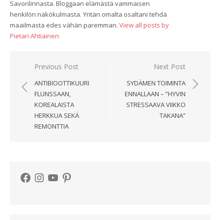
Savonlinnasta. Bloggaan elämästä vammaisen
henkilön näkökulmasta. Yritän omalta osaltani tehdä
maailmasta edes vähän paremman.
View all posts by
Pietari Ahtiainen
Artikkelien
Previous Post
Next Post
selaus
ANTIBIOOTTIKUURI
SYDÄMEN TOIMINTA
FLUNSSAAN,
ENNALLAAN – ”HYVIN
KOREALAISTA
STRESSAAVA VIIKKO
HERKKUA SEKÄ
TAKANA”
REMONTTIA
Facebook
Instagram
YouTube
Pinterest