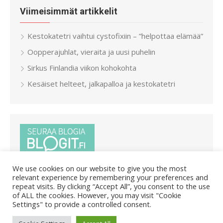
Viimeisimmät artikkelit
Kestokatetri vaihtui cystofixiin – ”helpottaa elämää”
Oopperajuhlat, vieraita ja uusi puhelin
Sirkus Finlandia viikon kohokohta
Kesäiset helteet, jalkapalloa ja kestokatetri
We use cookies on our website to give you the most
relevant experience by remembering your preferences and
repeat visits. By clicking “Accept All”, you consent to the use
of ALL the cookies. However, you may visit "Cookie
Settings" to provide a controlled consent.
© 2026 Pietar.in
/
Powered by WordPress
/
Theme by Design