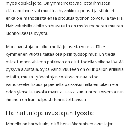
myös opiskelijoita. On ymmärrettävää, että ihmisten
elämäntilanne voi muuttua hyvinkin nopeasti ja silloin ei
ehkä ole mahdollista enää sitoutua työhön toivotulla tavalla.
Naisvaltaisilla aloilla vaihtuvuutta on myös monesta muusta
luonnollisesta syystä.
Moni avustaja on ollut meillä jo useita vuosia, lähes
kymmenen vuotta taitaa olla pisin työsopimus. En tiedä
miksi tuohon yhteen paikkaan on ollut todella vaikeaa löytää
pysyvä avustaja. Syitä vaihtuvuuteen on ollut paljon erilaisia
asioita, mutta työnantajan roolissa minua sitoo
vaitiolovelvollisuus ja pienellä paikkakunnalla en oikein voi
edes yleisellä tasolla mainita. Kaikki kun tuntee toisensa niin
ihminen on liian helposti tunnistettavissa.
Harhaluuloja avustajan työstä:
Monella on harhaluulo, että henkilökohtaisen avustajan