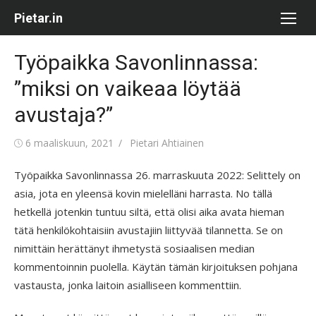
Skip
Pietar.in
to
content
Työpaikka Savonlinnassa:
”miksi on vaikeaa löytää
avustaja?”
Posted
Author
6 maaliskuun, 2021
Pietari Ahtiainen
on
Työpaikka Savonlinnassa 26. marraskuuta 2022: Selittely on
asia, jota en yleensä kovin mielelläni harrasta. No tällä
hetkellä jotenkin tuntuu siltä, että olisi aika avata hieman
tätä henkilökohtaisiin avustajiin liittyvää tilannetta. Se on
nimittäin herättänyt ihmetystä sosiaalisen median
kommentoinnin puolella. Käytän tämän kirjoituksen pohjana
vastausta, jonka laitoin asialliseen kommenttiin.