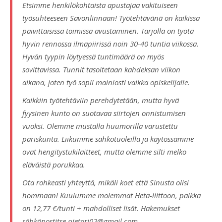
Etsimme henkilökohtaista apustajaa vakituiseen
työsuhteeseen Savonlinnaan! Työtehtävänä on kaikissa
päivittäisissä toimissa avustaminen. Tarjolla on työtä
hyvin rennossa ilmapiirissä noin 30-40 tuntia viikossa.
Hyvän tyypin löytyessä tuntimäärä on myös
sovittavissa. Tunnit tasoitetaan kahdeksan viikon
aikana, joten työ sopii mainiosti vaikka opiskelijalle.
Kaikkiin työtehtäviin perehdytetään, mutta hyvä
fyysinen kunto on suotavaa siirtojen onnistumisen
vuoksi. Olemme mustalla huumorilla varustettu
pariskunta. Liikumme sähkötuoleilla ja käytössämme
ovat hengitystukilaitteet, mutta olemme silti melko
eläväistä porukkaa.
Ota rohkeasti yhteyttä, mikäli koet että Sinusta olisi
hommaan! Kuulumme molemmat Heta-liittoon, palkka
on 12,77 €/tunti + mahdolliset lisät. Hakemukset
sähköpostitse pietari02@gmail.com..