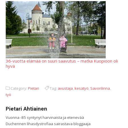
36-vuotta elämää on suuri saavutus – matka Kuopioon oli
hyvä
Category:
Pietari
Tag:
avustaja
,
kesätyö
,
Savonlinna
,
työ
Pietari Ahtiainen
Vuonna -85 syntynyt harvinaista ja etenevää
Duchennen lihasdystrofiaa sairastava bloggaaja