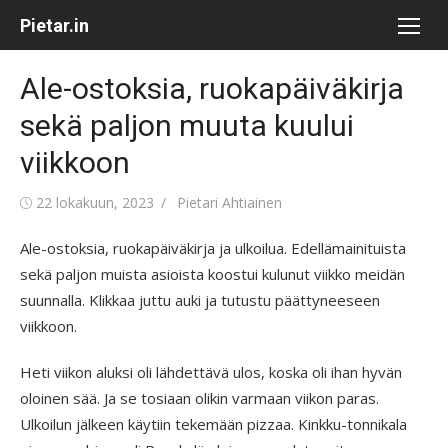
Skip
Pietar.in
to
content
Ale-ostoksia, ruokapäiväkirja
sekä paljon muuta kuului
viikkoon
Posted
Author
22 lokakuun, 2023
Pietari Ahtiainen
on
Ale-ostoksia, ruokapäiväkirja ja ulkoilua. Edellämainituista
sekä paljon muista asioista koostui kulunut viikko meidän
suunnalla. Klikkaa juttu auki ja tutustu päättyneeseen
viikkoon.
Heti viikon aluksi oli lähdettävä ulos, koska oli ihan hyvän
oloinen sää. Ja se tosiaan olikin varmaan viikon paras.
Ulkoilun jälkeen käytiin tekemään pizzaa. Kinkku-tonnikala