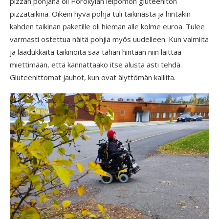
pizzan pohjana oli Porokylän leipomon gluteeniton
pizzataikina. Oikein hyvä pohja tuli taikinasta ja hintakin
kahden taikinan paketille oli hieman alle kolme euroa. Tulee
varmasti ostettua näitä pohjia myös uudelleen. Kun valmiita
ja laadukkaita taikinoita saa tähän hintaan niin laittaa
miettimään, että kannattaako itse alusta asti tehdä.
Gluteenittomat jauhot, kun ovat älyttömän kalliita.