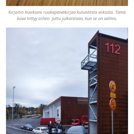
Kirjoitin huvikseni ruokapäiväkirjaa kuluneesta viikosta. Tämä
kuva liittyy siihen. Juttu julkaistaan, kun se on valmis.