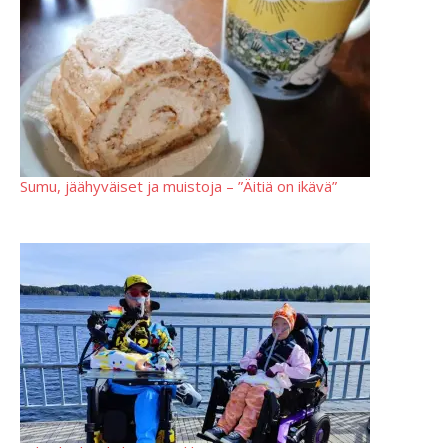
Sumu, jäähyväiset ja muistoja – ”Äitiä on ikävä”