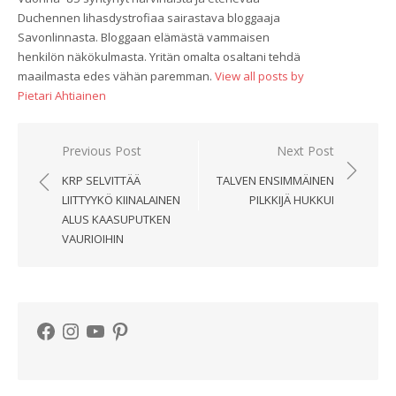
Duchennen lihasdystrofiaa sairastava bloggaaja
Savonlinnasta. Bloggaan elämästä vammaisen
henkilön näkökulmasta. Yritän omalta osaltani tehdä
maailmasta edes vähän paremman.
View all posts by
Pietari Ahtiainen
Artikkelien
Previous Post
Next Post
selaus
KRP SELVITTÄÄ
TALVEN ENSIMMÄINEN
LIITTYYKÖ KIINALAINEN
PILKKIJÄ HUKKUI
ALUS KAASUPUTKEN
VAURIOIHIN
Facebook
Instagram
YouTube
Pinterest