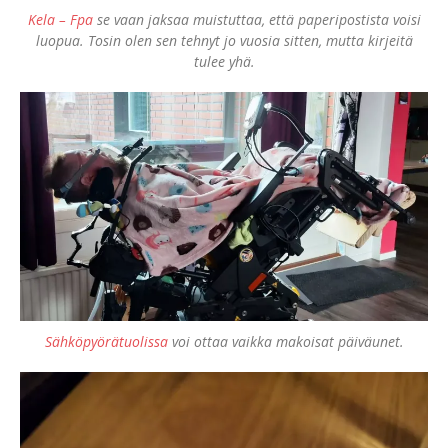
Kela – Fpa
se vaan jaksaa muistuttaa, että paperipostista voisi
luopua. Tosin olen sen tehnyt jo vuosia sitten, mutta kirjeitä
tulee yhä.
Sähköpyörätuolissa
voi ottaa vaikka makoisat päiväunet.