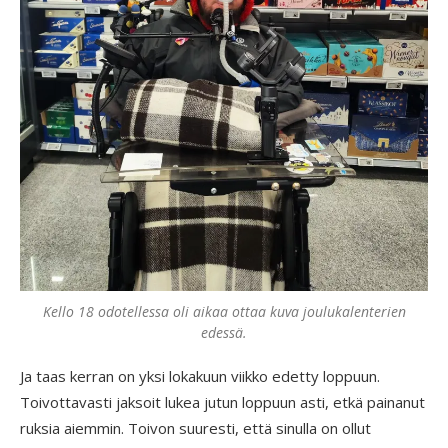
Kello 18 odotellessa oli aikaa ottaa kuva joulukalenterien
edessä.
Ja taas kerran on yksi lokakuun viikko edetty loppuun.
Toivottavasti jaksoit lukea jutun loppuun asti, etkä painanut
ruksia aiemmin. Toivon suuresti, että sinulla on ollut