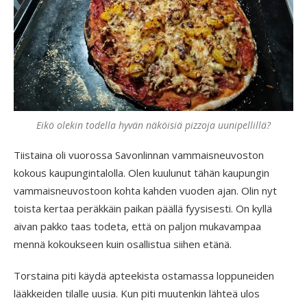
Eikö olekin todella hyvän näköisiä pizzoja uunipellillä?
Tiistaina oli vuorossa Savonlinnan vammaisneuvoston
kokous kaupungintalolla. Olen kuulunut tähän kaupungin
vammaisneuvostoon kohta kahden vuoden ajan. Olin nyt
toista kertaa peräkkäin paikan päällä fyysisesti. On kyllä
aivan pakko taas todeta, että on paljon mukavampaa
mennä kokoukseen kuin osallistua siihen etänä.
Torstaina piti käydä apteekista ostamassa loppuneiden
lääkkeiden tilalle uusia. Kun piti muutenkin lähteä ulos