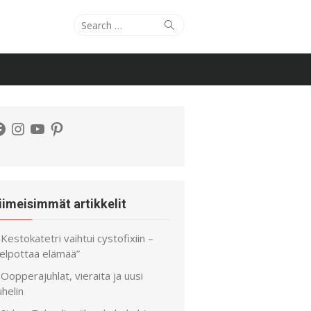
Search
Search
for:
acebook
Instagram
YouTube
Pinterest
iimeisimmät artikkelit
Kestokatetri vaihtui cystofixiin –
helpottaa elämää”
Oopperajuhlat, vieraita ja uusi
helin