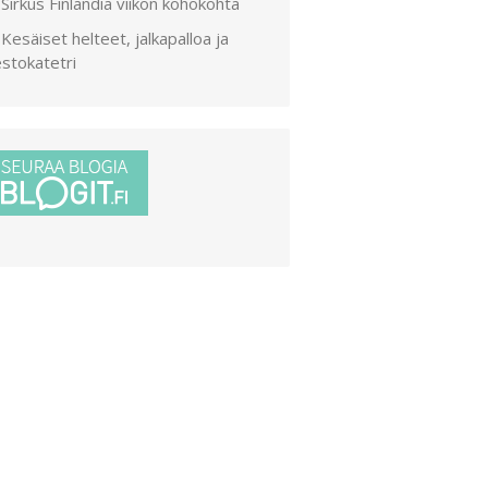
Sirkus Finlandia viikon kohokohta
Kesäiset helteet, jalkapalloa ja
stokatetri