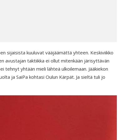
ien sijaisista kuuluvat vääjäämättä yhteen. Keskiviikko
n avustajan taktiikka ei ollut mitenkään järisyttävän
 ei tehnyt yhtään mieli lähteä ulkoilemaan. Jääkiekon
lta ja SaiPa kohtasi Oulun Kärpät. Ja sieltä tuli jo