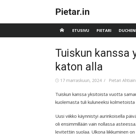
Skip
Pietar.in
to
content
ETUSIVU
PIETARI
DUCHEN
Tuiskun kanssa 
katon alla
Posted
Author
17 marraskuun, 2024
Pietari Ahtiai
on
Tuiskun kanssa yksitoista vuotta saman ka
kuolemasta tuli kuluneeksi kolmetoista
Uusi viikko käynnistyi aurinkoisella päi
oli ensimmillään vain nollassa asteessa
levitettiin suolaa. Ulkona liikkuminen