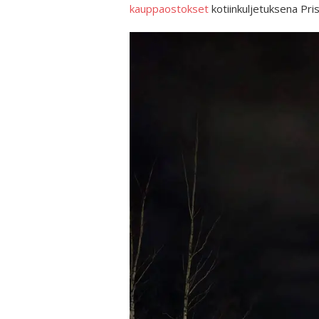
kauppaostokset
kotiinkuljetuksena Pr