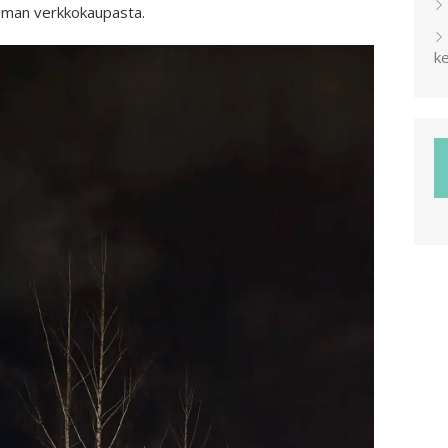
isman verkkokaupasta.
ke