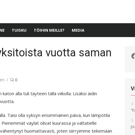
NE
TUISKU
TÖIHIN MEILLE?
MEDIA
yksitoista vuotta saman
F
nen
0
V
ton alla tuli täyteen tällä viikolla. Lisäksi äidin
 vuotta.
”
vällä. Taisi olla syksyn ensimmäinen päivä, kun lämpötila
. Pienemmät väylät olivat kuurassa ja valtatielle
pu
 on vähentynyt huomattavasti, joten siirryimme tekemään