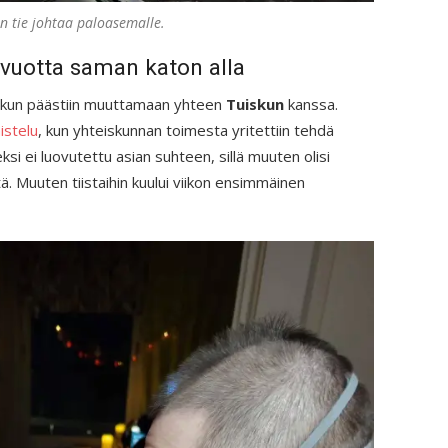
n tie johtaa paloasemalle.
 vuotta saman katon alla
tä, kun päästiin muuttamaan yhteen
Tuiskun
kanssa.
istelu
, kun yhteiskunnan toimesta yritettiin tehdä
ksi ei luovutettu asian suhteen, sillä muuten olisi
. Muuten tiistaihin kuului viikon ensimmäinen