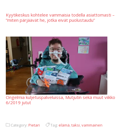
Kyytikeskus kohtelee vammaisia todella asiattomasti –
”miten pärjäävät he, jotka eivät puolustaudu”
Ongelmia kuljetuspalveluissa, Mutjutin sekä muut viikko
6/2019 jutut
Category:
Pietari
Tag:
elämä
,
taksi
,
vammainen