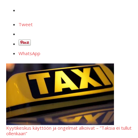
Tweet
WhatsApp
Kyytikeskus käyttöön ja ongelmat alkoivat – ”Taksia ei tullut
ollenkaan”