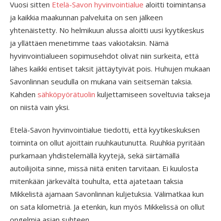
Vuosi sitten
Etelä-Savon hyvinvointialue
aloitti toimintansa
ja kaikkia maakunnan palveluita on sen jälkeen
yhtenäistetty. No helmikuun alussa aloitti uusi kyytikeskus
ja yllättäen menetimme taas vakiotaksin. Nämä
hyvinvointialueen sopimusehdot olivat niin surkeita, että
lähes kaikki entiset taksit jättäytyivät pois. Huhujen mukaan
Savonlinnan seudulla on mukana vain seitsemän taksia.
Kahden
sähköpyörätuolin
kuljettamiseen soveltuvia takseja
on niistä vain yksi.
Etelä-Savon hyvinvointialue tiedotti, että kyytikeskuksen
toiminta on ollut ajoittain ruuhkautunutta. Ruuhkia pyritään
purkamaan yhdistelemällä kyytejä, sekä siirtämällä
autoilijoita sinne, missä niitä eniten tarvitaan. Ei kuulosta
mitenkään järkevältä touhulta, että ajatetaan taksia
Mikkelistä ajamaan Savonlinnan kuljetuksia. Välimatkaa kun
on sata kilometriä. Ja etenkin, kun myös Mikkelissä on ollut
ongelmia asian suhteen.