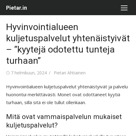
Skip
Pietar.in
to
content
Hyvinvointialueen
kuljetuspalvelut yhtenäistyivät
– ”kyytejä odotettu tunteja
turhaan”
Posted
Author
7 helmikuun, 2024
Pietari Ahtiainen
on
Hyvinvointialueen kuljetuspalvelut yhtenäistyivät ja palvelu
huonontui merkittävästi. Monet ovat odottaneet kyytiä
turhaan, sillä sitä ei ole tullut ollenkaan.
Mitä ovat vammaispalvelun mukaiset
kuljetuspalvelut?