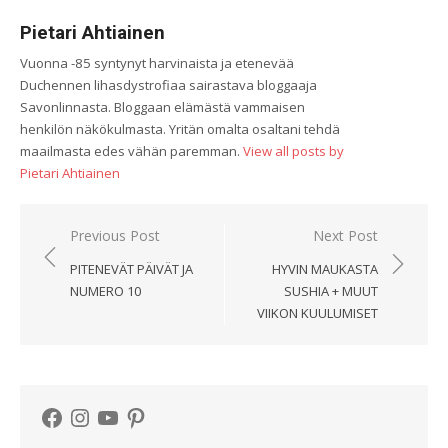
Pietari Ahtiainen
Vuonna -85 syntynyt harvinaista ja etenevää
Duchennen lihasdystrofiaa sairastava bloggaaja
Savonlinnasta. Bloggaan elämästä vammaisen
henkilön näkökulmasta. Yritän omalta osaltani tehdä
maailmasta edes vähän paremman.
View all posts by
Pietari Ahtiainen
Artikkelien
Previous Post
Next Post
selaus
PITENEVÄT PÄIVÄT JA
HYVIN MAUKASTA
NUMERO 10
SUSHIA + MUUT
VIIKON KUULUMISET
Facebook
Instagram
YouTube
Pinterest