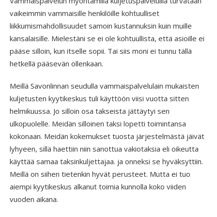
Vammaispalvelun myöntämillä kuljetuspalveluilla turvataan
vaikeimmin vammaisille henkilöille kohtuulliset
liikkumismahdollisuudet samoin kustannuksin kuin muille
kansalaisille. Mielestäni se ei ole kohtuullista, että asioille ei
pääse silloin, kun itselle sopii. Tai siis moni ei tunnu tällä
hetkellä pääsevän ollenkaan.
Meillä Savonlinnan seudulla vammaispalvelulain mukaisten
kuljetusten kyytikeskus tuli käyttöön viisi vuotta sitten
helmikuussa. Jo silloin osa takseista jättäytyi sen
ulkopuolelle. Meidän silloinen taksi lopetti toimintansa
kokonaan. Meidän kokemukset tuosta järjestelmästä jäivät
lyhyeen, sillä haettiin niin sanottua vakiotaksia eli oikeutta
käyttää samaa taksinkuljettajaa. ja onneksi se hyväksyttiin.
Meillä on siihen tietenkin hyvät perusteet. Mutta ei tuo
aiempi kyytikeskus alkanut toimia kunnolla koko viiden
vuoden aikana.